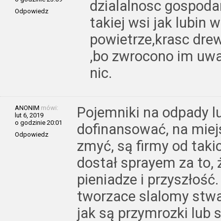
dzialalnosc gospodar
Odpowiedz
takiej wsi jak lubin
powietrze,krasc dre
,bo zwrocono im uwag
nic.
ANONIM
mówi:
Pojemniki na odpady l
lut 6, 2019
o godzinie 20:01
dofinansować, na miejs
Odpowiedz
zmyć, są firmy od taki
dostał sprayem za to, 
pieniadze i przyszłość.
tworzace slalomy stw
jak są przymrozki lub s