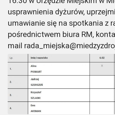
16.30 w Urzędzie Miejskim w Mi
usprawnienia dyżurów, uprzejm
umawianie się na spotkania z 
pośrednictwem biura RM, kontak
mail rada_miejska@miedzyzdroj