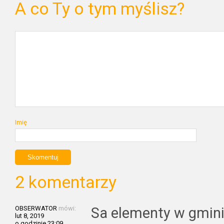
A co Ty o tym myślisz?
Imię
2 komentarzy
OBSERWATOR
mówi:
Sa elementy w gmin
lut 8, 2019
o godzinie 23:09