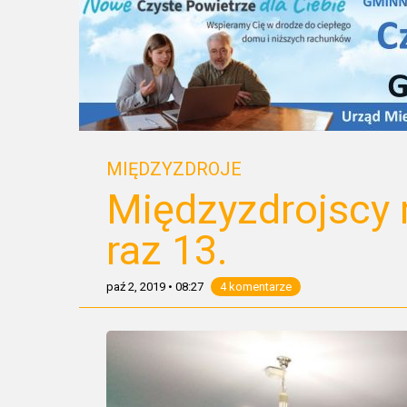
MIĘDZYZDROJE
Międzyzdrojscy 
raz 13.
paź 2, 2019
•
08:27
4 komentarze