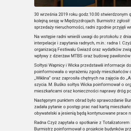
30 września 2019 roku godz.10.00 stwierdzonym q
kolejną sesję w Międzyzdrojach. Burmistrz zgłosi
sprzedaży nieruchomości, radni zgodnie przyjęli w
Na wstępie radni wnieśli uwagi do protokołu z dni
interpelacje i zapytania radnych, m.in.: radna I. 
organizacją Festiwalu Gwiazd oraz wydatków zwi
wpływy z dzierżaw MTBS oraz budowę pawilonów 
Sołtysi Wapnicy i Wicka przedstawili informacje d
poinformowała o wyrażeniu zgody mieszkańców o p
,,Wiklina” oraz zaprosiła chętnych na zajęcia do ,
szycia. M. Buśko sołtys Wicka poinformował o or
mieszkańcami oraz konieczności naprawy dróg po
Następnym punktem obrad było sprawozdanie Burm
zadała pytanie o postęp prac nad kartą mieszkańc
obywatelski a jesienią będą kontynuowane prace 
Radna Czyż zapytała o spotkanie z Totalizatorem
Burmistrz poinformował o projekcie budynków prz