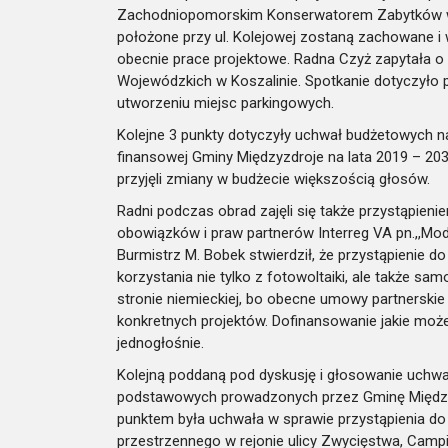
Zachodniopomorskim Konserwatorem Zabytków w S
położone przy ul. Kolejowej zostaną zachowane
obecnie prace projektowe. Radna Czyż zapytała o
Wojewódzkich w Koszalinie. Spotkanie dotyczyło 
utworzeniu miejsc parkingowych.
Kolejne 3 punkty dotyczyły uchwał budżetowych na
finansowej Gminy Międzyzdroje na lata 2019 – 203
przyjęli zmiany w budżecie większością głosów.
Radni podczas obrad zajęli się także przystąpien
obowiązków i praw partnerów Interreg VA pn.,,Mo
Burmistrz M. Bobek stwierdził, że przystąpienie d
korzystania nie tylko z fotowoltaiki, ale także 
stronie niemieckiej, bo obecne umowy partnerskie 
konkretnych projektów. Dofinansowanie jakie moż
jednogłośnie.
Kolejną poddaną pod dyskusję i głosowanie uchwał
podstawowych prowadzonych przez Gminę Międzyz
punktem była uchwała w sprawie przystąpienia d
przestrzennego w rejonie ulicy Zwycięstwa, Camp