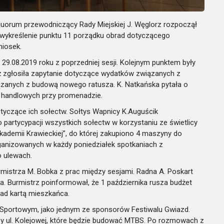
uorum przewodniczący Rady Miejskiej J. Węglorz rozpoczął
ł wykreślenie punktu 11 porządku obrad dotyczącego
niosek.
a 29.08.2019 roku z poprzedniej sesji. Kolejnym punktem były
Czyż zgłosiła zapytanie dotyczące wydatków związanych z
ązanych z budową nowego ratusza. K. Natkańska pytała o
handlowych przy promenadzie.
otyczące ich sołectw. Sołtys Wapnicy K.Auguścik
artycypacji wszystkich sołectw w korzystaniu ze świetlicy
,Akademii Krawieckiej”, do której zakupiono 4 maszyny do
ganizowanych w każdy poniedziałek spotkaniach z
 ulewach.
istrza M. Bobka z prac między sesjami. Radna A. Poskart
a. Burmistrz poinformował, że 1 października rusza budżet
nad kartą mieszkańca.
 Sportowym, jako jednym ze sponsorów Festiwalu Gwiazd.
y ul. Kolejowej, które będzie budować MTBS. Po rozmowach z