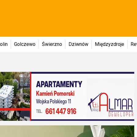
olin
Golczewo
Świerzno
Dziwnów
Międzyzdroje
Re