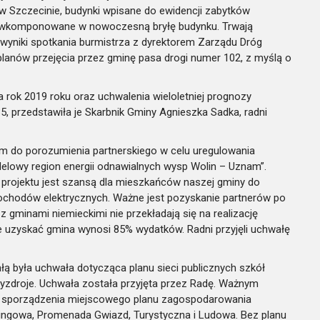
zczecinie, budynki wpisane do ewidencji zabytków
 i wkomponowane w nowoczesną bryłę budynku. Trwają
 wyniki spotkania burmistrza z dyrektorem Zarządu Dróg
planów przejęcia przez gminę pasa drogi numer 102, z myślą o
 rok 2019 roku oraz uchwalenia wieloletniej prognozy
5, przedstawiła je Skarbnik Gminy Agnieszka Sadka, radni
iem do porozumienia partnerskiego w celu uregulowania
delowy region energii odnawialnych wysp Wolin – Uznam”.
o projektu jest szansą dla mieszkańców naszej gminy do
samochodów elektrycznych. Ważne jest pozyskanie partnerów po
z gminami niemieckimi nie przekładają się na realizację
e uzyskać gmina wynosi 85% wydatków. Radni przyjęli uchwałę
ą była uchwała dotycząca planu sieci publicznych szkół
droje. Uchwała została przyjęta przez Radę. Ważnym
o sporządzenia miejscowego planu zagospodarowania
ingowa, Promenada Gwiazd, Turystyczna i Ludowa. Bez planu