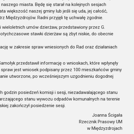
aszego miasta. Będę się starał na kolejnych sesjach
ta większość naszej gminy lub jeśli się uda, jej całość,
trz Międzyzdrojów. Radni przyjęli tę uchwałę zgodnie.
oli wieloletnich umów dzierżaw, przedstawiony przez G.
otychczasowe stawki dzierżaw są zbyt niskie, do obecnie
ację w zakresie spraw wniesionych do Rad oraz działaniach
Samołyk przedstawił informację o wnioskach, które wpłynęły
h spraw jest wniosek podpisany przez 100 mieszkańców gminy
stanie utworzone, po wcześniejszym uzgodnieniu dogodnej
ch godzin posiedzeń komisji i sesji, niezadawalającego stanu
tarczającego stanu wywozu odpadów komunalnych na terenie
kiej zakończył posiedzenie sesji.
Joanna Ścigała
Rzecznik Prasowy UM
w Międzyzdrojach