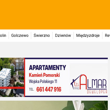
olin
Golczewo
Świerzno
Dziwnów
Międzyzdroje
Re