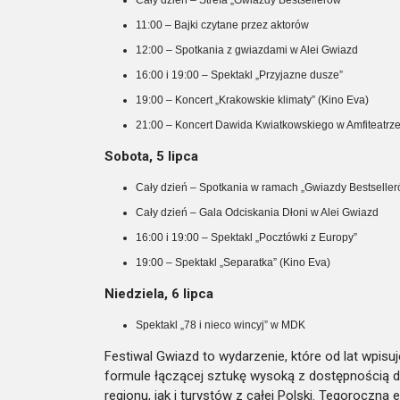
Cały dzień – Strefa „Gwiazdy Bestsellerów”
11:00 – Bajki czytane przez aktorów
12:00 – Spotkania z gwiazdami w Alei Gwiazd
16:00 i 19:00 – Spektakl „Przyjazne dusze”
19:00 – Koncert „Krakowskie klimaty” (Kino Eva)
21:00 – Koncert Dawida Kwiatkowskiego w Amfiteatrz
Sobota, 5 lipca
Cały dzień – Spotkania w ramach „Gwiazdy Bestseller
Cały dzień – Gala Odciskania Dłoni w Alei Gwiazd
16:00 i 19:00 – Spektakl „Pocztówki z Europy”
19:00 – Spektakl „Separatka” (Kino Eva)
Niedziela, 6 lipca
Spektakl „78 i nieco wincyj” w MDK
Festiwal Gwiazd to wydarzenie, które od lat wpisu
formule łączącej sztukę wysoką z dostępnością d
regionu, jak i turystów z całej Polski. Tegoroczna