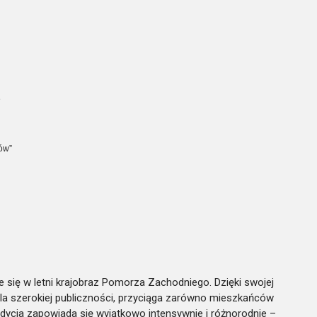
e
ów”
je się w letni krajobraz Pomorza Zachodniego. Dzięki swojej
la szerokiej publiczności, przyciąga zarówno mieszkańców
 edycja zapowiada się wyjątkowo intensywnie i różnorodnie –