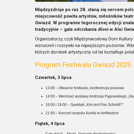
Międzyzdroje po raz 28. staną się sercem polsk
miejscowość powita artystów, miłośników teat
Gwiazd. W programie tegorocznej edycji znalaz
tradycyjnie – gala odciskania dłoni w Alei Gwi
Organizatorzy, czyli Międzynarodowy Dom Kultury
wzruszeń i rozrywki na najwyższym poziomie. Wśród
których dorobek artystyczny od lat kształtuje polsk
Program Festiwalu Gwiazd 2025:
Czwartek, 3 lipca
13:00 – Otwarcie festiwalu, konferencja prasowa
14:00 – Wernisaż wystawy Andrzeja Pągowskiego „Ha
16:00 i 19:00 – Spektakl „Kim jest Pan Schmitt?”
21:00 – Koncert zespołu Kombi w Amfiteatrze
Piątek, 4 lipca