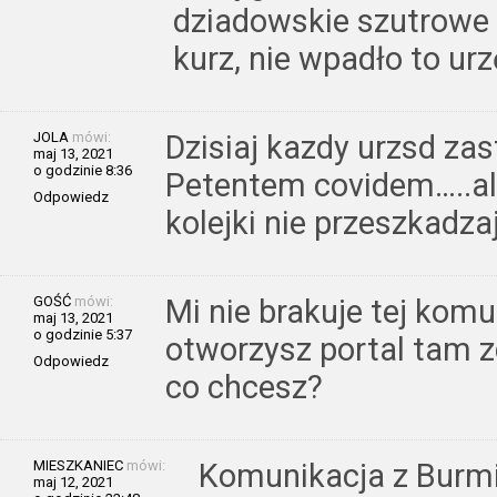
dziadowskie szutrowe 
kurz, nie wpadło to u
JOLA
mówi:
Dzisiaj kazdy urzsd zas
maj 13, 2021
o godzinie 8:36
Petentem covidem…..al
Odpowiedz
kolejki nie przeszkadza
GOŚĆ
mówi:
Mi nie brakuje tej komun
maj 13, 2021
o godzinie 5:37
otworzysz portal tam zd
Odpowiedz
co chcesz?
MIESZKANIEC
mówi:
Komunikacja z Burmi
maj 12, 2021