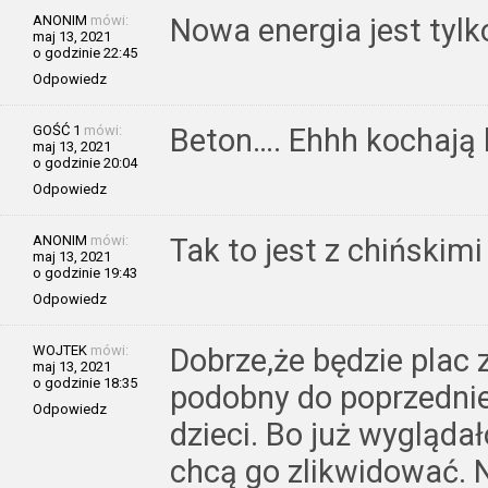
ANONIM
mówi:
Nowa energia jest tyl
maj 13, 2021
o godzinie 22:45
Odpowiedz
GOŚĆ 1
mówi:
Beton…. Ehhh kochają
maj 13, 2021
o godzinie 20:04
Odpowiedz
ANONIM
mówi:
Tak to jest z chińskim
maj 13, 2021
o godzinie 19:43
Odpowiedz
WOJTEK
mówi:
Dobrze,że będzie plac
maj 13, 2021
o godzinie 18:35
podobny do poprzednie
Odpowiedz
dzieci. Bo już wyglądał
chcą go zlikwidować. No