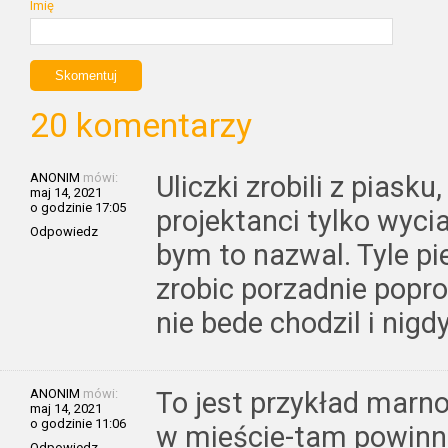
Imię
20 komentarzy
ANONIM
mówi:
Uliczki zrobili z piasku
maj 14, 2021
o godzinie 17:05
projektanci tylko wycia
Odpowiedz
bym to nazwal. Tyle pi
zrobic porzadnie popr
nie bede chodzil i nigd
ANONIM
mówi:
To jest przykład marn
maj 14, 2021
o godzinie 11:06
w mieście-tam powinn
Odpowiedz