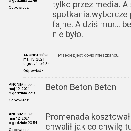
o godzinie 22:48
tylko przez media. A
Odpowiedz
spotkania.wyborcze 
fajne. A dziś mur… be
nie było.
ANONIM
mówi:
Przecież jest covid mieszkańcu.
maj 13, 2021
o godzinie 6:24
Odpowiedz
ANONIM
mówi:
Beton Beton Beton
maj 12, 2021
o godzinie 22:31
Odpowiedz
ANONIM
mówi:
Promenada kosztowała 2
maj 12, 2021
o godzinie 20:54
chwalił jak co chwilę tu
Odpowiedz