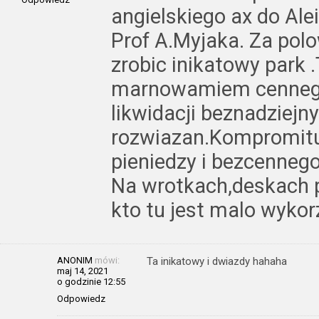
angielskiego ax do Ale
Prof A.Myjaka. Za pol
zrobic inikatowy park .
marnowamiem cennego
likwidacji beznadziejn
rozwiazan.Kompromit
pieniedzy i bezcennego
Na wrotkach,deskach p
kto tu jest malo wykor
ANONIM
mówi:
Ta inikatowy i dwiazdy hahaha
maj 14, 2021
o godzinie 12:55
Odpowiedz