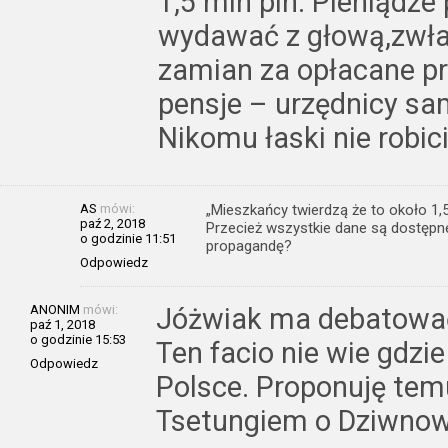
1,5 mln pln. Pieniądze
wydawać z głową,zwłas
zamian za opłacane p
pensje – urzędnicy sa
Nikomu łaski nie robici
AS
mówi:
„Mieszkańcy twierdzą że to około 1,5 
paź 2, 2018
Przecież wszystkie dane są dostępne
o godzinie 11:51
propagandę?
Odpowiedz
ANONIM
mówi:
Jóżwiak ma debatować
paź 1, 2018
o godzinie 15:53
Ten facio nie wie gdzi
Odpowiedz
Polsce. Proponuję tem
Tsetungiem o Dziwnow