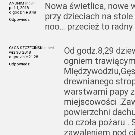
ANONIM
mówi:
Nowa świetlica, nowe 
paź 1, 2018
o godzinie 8:48
przy dzieciach na stol
Odpowiedz
noo… przecież to radny
GŁOS SZCZECIŃSKI
mówi:
Od godz.8,29 dzie
wrz 30, 2018
o godzinie 21:28
ogniem trawiącym
Odpowiedz
Międzywodziu,Gęs
drewnianego stro
warstwami papy z
miejscowości .Zaw
powierzchni dachu
do czoła pożaru . 
zawaleniem pod c