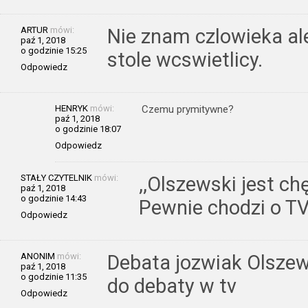
ARTUR
mówi:
Nie znam czlowieka al
paź 1, 2018
o godzinie 15:25
stole wcswietlicy.
Odpowiedz
HENRYK
mówi:
Czemu prymitywne?
paź 1, 2018
o godzinie 18:07
Odpowiedz
STAŁY CZYTELNIK
mówi:
,,Olszewski jest ch
paź 1, 2018
o godzinie 14:43
Pewnie chodzi o 
Odpowiedz
ANONIM
mówi:
Debata jozwiak Olszew
paź 1, 2018
o godzinie 11:35
do debaty w tv
Odpowiedz