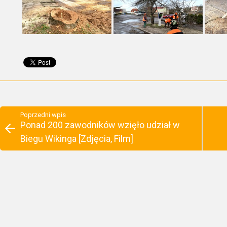
Poprzedni wpis
Ponad 200 zawodników wzięło udział w
Biegu Wikinga [Zdjęcia, Film]