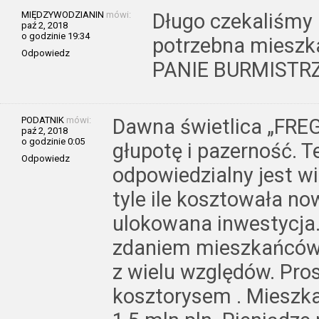
MIĘDZYWODZIANIN
mówi:
Długo czekaliśmy 
paź 2, 2018
o godzinie 19:34
potrzebna miesz
Odpowiedz
PANIE BURMISTR
PODATNIK
mówi:
Dawna świetlica „FREG
paź 2, 2018
o godzinie 0:05
głupotę i pazerność. Te
Odpowiedz
odpowiedzialny jest w
tyle ile kosztowała no
ulokowana inwestycja.
zdaniem mieszkańców 
z wielu względów. Pro
kosztorysem . Mieszka