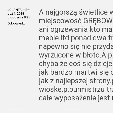
JOLANTA
mówi:
A najgorszą świetlice
paź 1, 2018
o godzinie 9:25
miejscowość GRĘBOWO
Odpowiedz
ani ogrzewania kto mą
meble.itd.ponad dwa trz
napewno się nie przyd
wyrzucone w błoto.A p.
chyba że coś się dziej
jak bardzo martwi się 
jak z najlepszej strony.
wioske.p.burmistrzu tr
całe wyposażenie jest