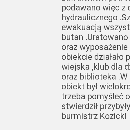
podawano więc z d
hydraulicznego .S
ewakuacją wszystk
butan .Uratowano t
oraz wyposażenie 
obiekcie działało 
wiejska ,klub dla 
oraz biblioteka .
obiekt był wielok
trzeba pomyśleć 
stwierdził przybył
burmistrz Kozicki