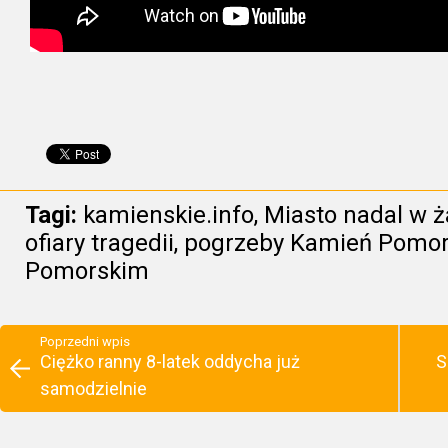
Tagi:
kamienskie.info
,
Miasto nadal w ż
ofiary tragedii
,
pogrzeby Kamień Pomor
Pomorskim
Poprzedni wpis
Ciężko ranny 8-latek oddycha już
S
samodzielnie