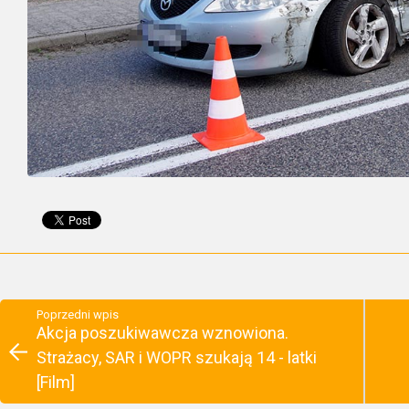
Poprzedni wpis
Akcja poszukiwawcza wznowiona.
Strażacy, SAR i WOPR szukają 14 - latki
[Film]