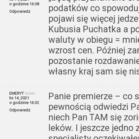
o godzinie 16:38
podatków co spowoduje
Odpowiedz
pojawi się więcej jedz
Kubusia Puchatka a po
waluty w obiegu = mni
wzrost cen. Później z
pozostanie rozdawanie 
własny kraj sam się ni
EMERYT
mówi:
Panie premierze – co s
lis 14, 2021
o godzinie 16:32
pewnością odwiedzi P
Odpowiedz
niech Pan TAM się zori
leków. I jeszcze jedno
specjalisty oczekiwał