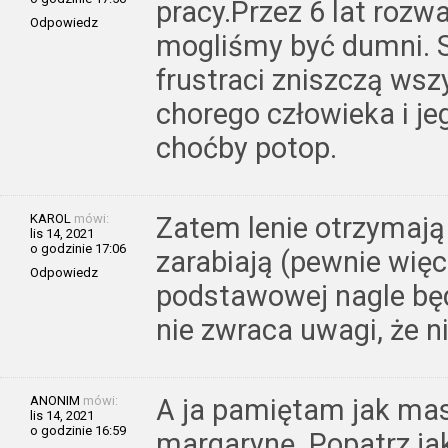
pracy.Przez 6 lat rozw
Odpowiedz
mogliśmy być dumni. 
frustraci zniszczą wszy
chorego człowieka i j
choćby potop.
KAROL
mówi:
Zatem lenie otrzymają 
lis 14, 2021
o godzinie 17:06
zarabiają (pewnie więc
Odpowiedz
podstawowej nagle będ
nie zwraca uwagi, że n
ANONIM
mówi:
A ja pamiętam jak masł
lis 14, 2021
o godzinie 16:59
margarynę. Popatrz ja