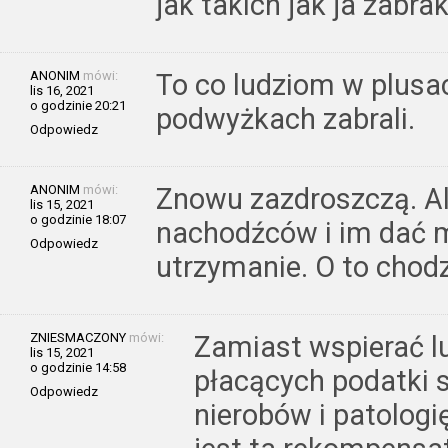
jak takich jak ja zabra
ANONIM
mówi:
To co ludziom w plusac
lis 16, 2021
o godzinie 20:21
podwyżkach zabrali.
Odpowiedz
ANONIM
mówi:
Znowu zazdroszczą. Ale
lis 15, 2021
o godzinie 18:07
nachodźców i im dać m
Odpowiedz
utrzymanie. O to chodz
ZNIESMACZONY
mówi:
Zamiast wspierać lu
lis 15, 2021
o godzinie 14:58
płacących podatki s
Odpowiedz
nierobów i patologi