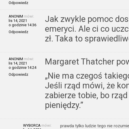
Odpowiedz
ANONIM
mówi:
Jak zwykle pomoc dost
lis 14, 2021
o godzinie 14:36
emeryci. Ale ci co ucz
Odpowiedz
zł. Taka to sprawiedli
ANONIM
mówi:
Margaret Thatcher pow
lis 14, 2021
o godzinie 14:24
„Nie ma czegoś takiego
Odpowiedz
Jeśli rząd mówi, że ko
zabierze tobie, bo rz
pieniędzy.”
WYBORCA
mówi:
prawda tylko ludzie tego nie rozumie