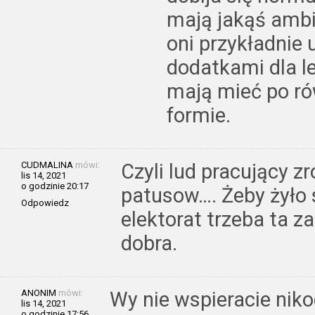
mają jakąś ambic
oni przykładnie
dodatkami dla le
mają mieć po ró
formie.
CUDMALINA
mówi:
Czyli lud pracujący z
lis 14, 2021
o godzinie 20:17
patusow…. Żeby żyło s
Odpowiedz
elektorat trzeba ta z
dobra.
ANONIM
mówi:
Wy nie wspieracie niko
lis 14, 2021
o godzinie 17:56