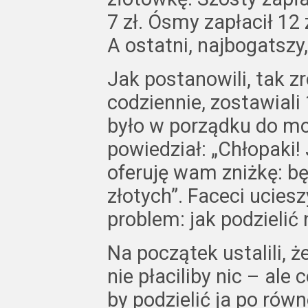
7 zł. Ósmy zapłacił 12 z
A ostatni, najbogatszy, 
Jak postanowili, tak zr
codziennie, zostawiali
było w porządku do m
powiedział: „Chłopaki!
oferuję wam zniżkę: bę
złotych”. Faceci uciesz
problem: jak podzielić
Na początek ustalili, ż
nie płaciliby nic – ale
by podzielić ja po rów