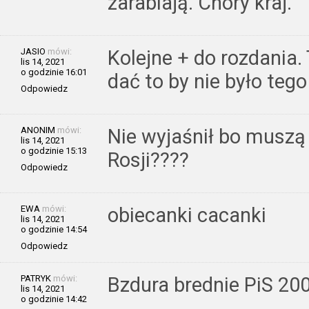
zarabiają. Chory kraj.
JASIO
mówi:
Kolejne + do rozdania.
lis 14, 2021
o godzinie 16:01
dać to by nie było teg
Odpowiedz
ANONIM
mówi:
Nie wyjaśnił bo muszą
lis 14, 2021
o godzinie 15:13
Rosji????
Odpowiedz
EWA
mówi:
obiecanki cacanki
lis 14, 2021
o godzinie 14:54
Odpowiedz
PATRYK
mówi:
Bzdura brednie PiS 20
lis 14, 2021
o godzinie 14:42