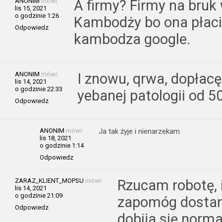
ANONIM
mówi:
A firmy? Firmy na bruk
lis 15, 2021
o godzinie 1:26
Kambodży bo ona płaci
Odpowiedz
kambodza google.
ANONIM
mówi:
I znowu, qrwa, dopłacę
lis 14, 2021
o godzinie 22:33
yebanej patologii od 50
Odpowiedz
ANONIM
mówi:
Ja tak żyje i nienarzekam
lis 18, 2021
o godzinie 1:14
Odpowiedz
ZARAZ_KLIENT_MOPSU
mówi:
Rzucam robotę, i
lis 14, 2021
o godzinie 21:09
zapomóg dostanę
Odpowiedz
dobija się norma