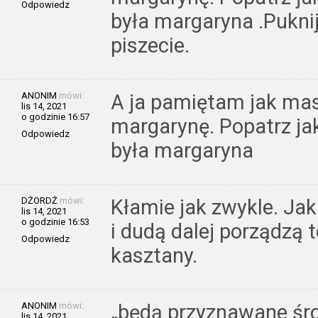
Odpowiedz
była margaryna .Puknij
piszecie.
ANONIM
mówi:
A ja pamiętam jak masł
lis 14, 2021
o godzinie 16:57
margarynę. Popatrz ja
Odpowiedz
była margaryna
DŻORDŻ
mówi:
Kłamie jak zwykle. Ja
lis 14, 2021
o godzinie 16:53
i dudą dalej porządzą 
Odpowiedz
kasztany.
ANONIM
mówi:
„będą przyznawane śro
lis 14, 2021