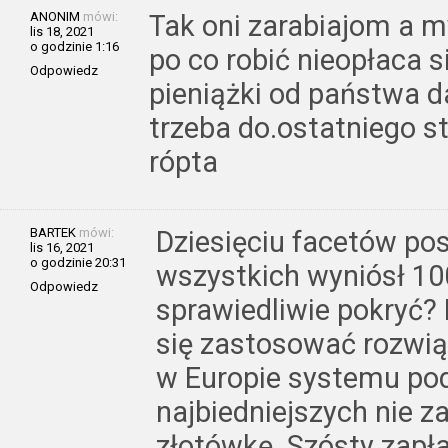
ANONIM
mówi:
Tak oni zarabiajom a m
lis 18, 2021
o godzinie 1:16
po co robić nieopłaca 
Odpowiedz
pieniążki od państwa d
trzeba do.ostatniego st
rópta
BARTEK
mówi:
Dziesięciu facetów pos
lis 16, 2021
o godzinie 20:31
wszystkich wyniósł 100
Odpowiedz
sprawiedliwie pokryć?
się zastosować rozwią
w Europie systemu po
najbiedniejszych nie za
złotówkę. Szósty zapła