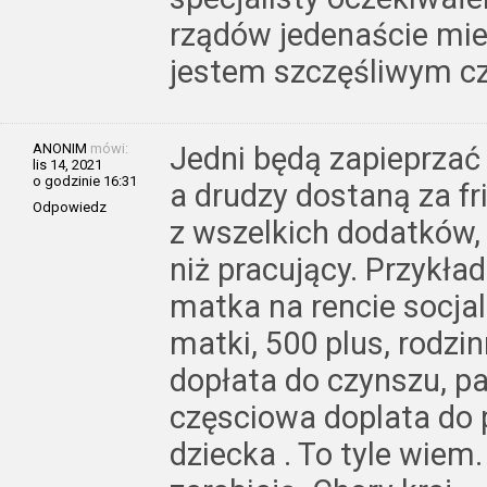
rządów jedenaście mies
jestem szczęśliwym cz
ANONIM
mówi:
Jedni będą zapieprzać i
lis 14, 2021
o godzinie 16:31
a drudzy dostaną za fri
Odpowiedz
z wszelkich dodatków, 
niż pracujący. Przykła
matka na rencie socjal
matki, 500 plus, rodzi
dopłata do czynszu, p
częsciowa doplata do 
dziecka . To tyle wiem.