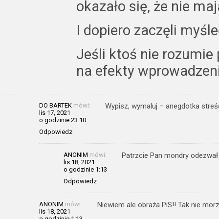
okazało się, że nie ma
I dopiero zaczęli myśle
Jeśli ktoś nie rozumi
na efekty wprowadze
DO BARTEK
mówi:
Wypisz, wymaluj – anegdotka streśc
lis 17, 2021
o godzinie 23:10
Odpowiedz
ANONIM
mówi:
Patrzcie Pan mondry odezwał 
lis 18, 2021
o godzinie 1:13
Odpowiedz
ANONIM
mówi:
Niewiem ale obraża PiS!! Tak nie morzn
lis 18, 2021
o godzinie 1:13