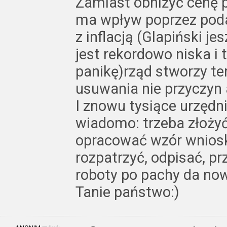
Zamiast obniżyć cenę p
ma wpływ poprzez poda
z inflacją (Glapiński je
jest rekordowo niska i 
panikę)rząd stworzy t
usuwania nie przyczyn 
I znowu tysiące urzędn
wiadomo: trzeba złożyć
opracować wzór wniosku
rozpatrzyć, odpisać, p
roboty po pachy da no
Tanie państwo:)