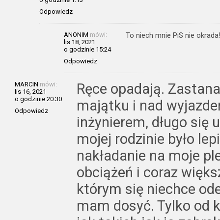
Odpowiedz
ANONIM
mówi:
To niech mnie PiS nie okrada!
lis 18, 2021
o godzinie 15:24
Odpowiedz
MARCIN
mówi:
Ręce opadają. Zastana
lis 16, 2021
o godzinie 20:30
majątku i nad wyjazde
Odpowiedz
inżynierem, długo się 
mojej rodzinie było lepi
nakładanie na moje pl
obciążeń i coraz więk
którym się niechce ode
mam dosyć. Tylko od 