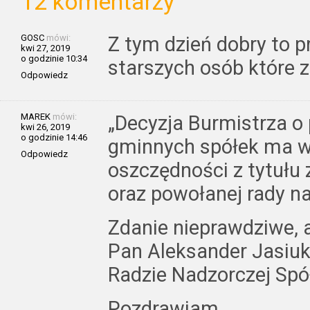
12 komentarzy
GOSC
mówi:
Z tym dzień dobry to 
kwi 27, 2019
o godzinie 10:34
starszych osób które z
Odpowiedz
MAREK
mówi:
„Decyzja Burmistrza o
kwi 26, 2019
o godzinie 14:46
gminnych spółek ma w
Odpowiedz
oszczędności z tytułu 
oraz powołanej rady na
Zdanie nieprawdziwe
Pan Aleksander Jasiuk
Radzie Nadzorczej Spó
Pozdrawiam