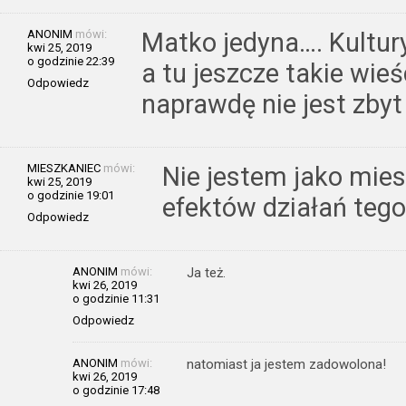
ANONIM
mówi:
Matko jedyna…. Kultur
kwi 25, 2019
o godzinie 22:39
a tu jeszcze takie wie
Odpowiedz
naprawdę nie jest zby
MIESZKANIEC
mówi:
Nie jestem jako mie
kwi 25, 2019
o godzinie 19:01
efektów działań tego
Odpowiedz
ANONIM
mówi:
Ja też.
kwi 26, 2019
o godzinie 11:31
Odpowiedz
ANONIM
mówi:
natomiast ja jestem zadowolona!
kwi 26, 2019
o godzinie 17:48