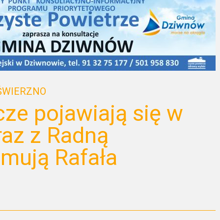
ŚWIERZNO
cze pojawiają się w
raz z Radną
mują Rafała