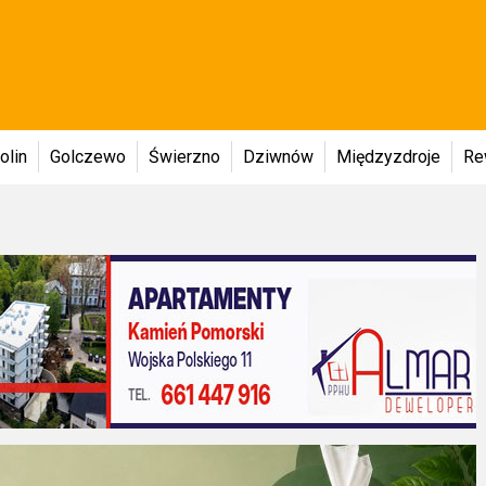
olin
Golczewo
Świerzno
Dziwnów
Międzyzdroje
Re