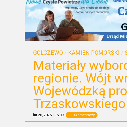
GOLCZEWO
/
KAMIEŃ POMORSKI
/
Materiały wybor
regionie. Wójt w
Wojewódzką pro
Trzaskowskiego
lut 26, 2025
•
16:09
118 komentarzy