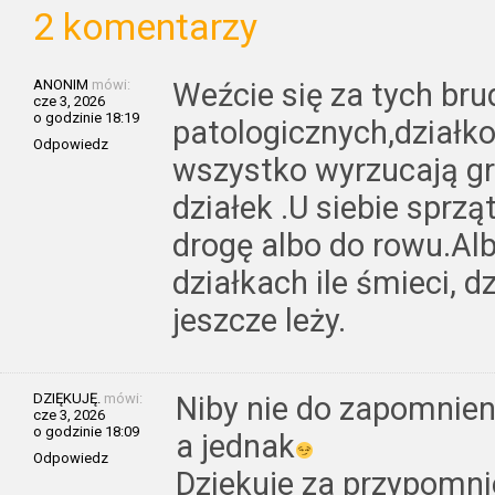
2 komentarzy
ANONIM
mówi:
Weźcie się za tych br
cze 3, 2026
o godzinie 18:19
patologicznych,działk
Odpowiedz
wszystko wyrzucają gr
działek .U siebie sprzą
drogę albo do rowu.Al
działkach ile śmieci, d
jeszcze leży.
DZIĘKUJĘ.
mówi:
Niby nie do zapomnien
cze 3, 2026
o godzinie 18:09
a jednak
Odpowiedz
Dziekuje za przypomnie