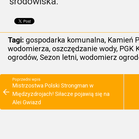
środowiska.
Tagi:
gospodarka komunalna
,
Kamień 
wodomierza
,
oszczędzanie wody
,
PGK 
ogrodów
,
Sezon letni
,
wodomierz ogro
Poprzedni wpis
Mistrzostwa Polski Strongman w
Międzyzdrojach! Siłacze pojawią się na
Alei Gwiazd