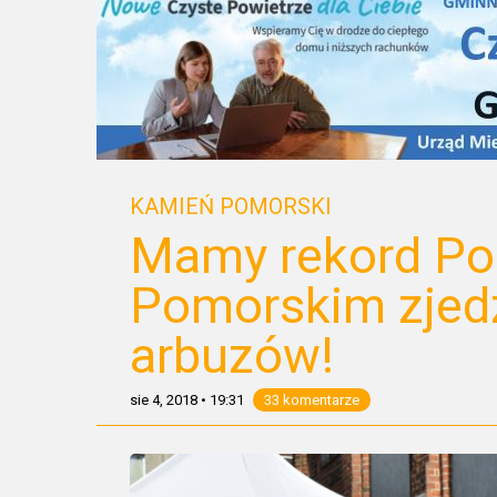
KAMIEŃ POMORSKI
Mamy rekord Pol
Pomorskim zjed
arbuzów!
sie 4, 2018
•
19:31
33 komentarze