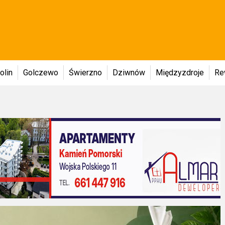
olin
Golczewo
Świerzno
Dziwnów
Międzyzdroje
Re