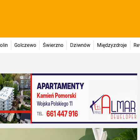
olin
Golczewo
Świerzno
Dziwnów
Międzyzdroje
Re