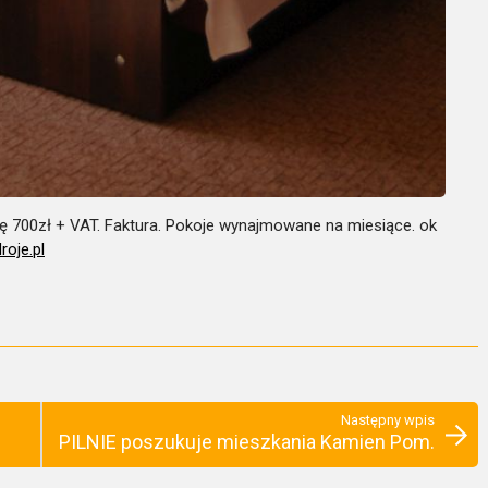
ę 700zł + VAT. Faktura. Pokoje wynajmowane na miesiące. ok
oje.pl
Następny wpis
PILNIE poszukuje mieszkania Kamien Pom.