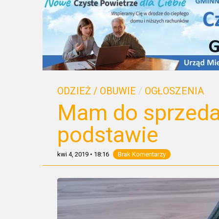
ODZIEŻ / OBUWIE
/
OGŁOSZENIA
Mam do sprzedan
podstawie
kwi 4, 2019
•
18:16
Brak Komentarzy