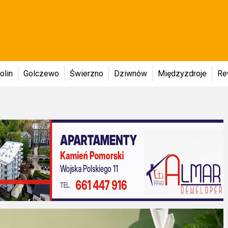
olin
Golczewo
Świerzno
Dziwnów
Międzyzdroje
Re