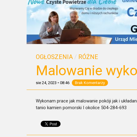
OGŁOSZENIA
/
RÓŻNE
Malowanie wyk
sie 24, 2023
•
08:46
Brak Komentarzy
Wykonam prace jak malowanie pokóji jak i układani
tanio kamien pomorski I okolice 504-284-693