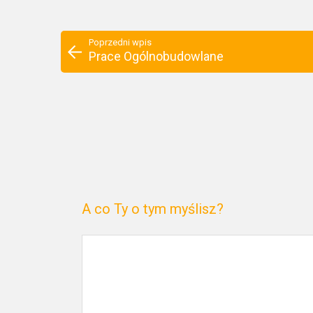
Poprzedni wpis
Prace Ogólnobudowlane
A co Ty o tym myślisz?