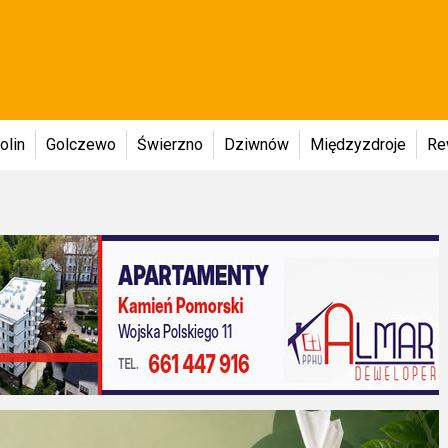
olin
Golczewo
Świerzno
Dziwnów
Międzyzdroje
Re