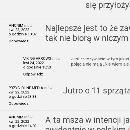
się przyłoży
ANONIM
mówi:
Najlepsze jest to że z
kwi 23, 2022
o godzinie 10:07
tak nie biorą w niczym
Odpowiedz
VIKING ARROWS
mówi:
Jest rzeczywiście w tym jaka
kwi 24, 2022
pojęcia nie mają ,,Nie wiem al
o godzinie 15:53
Odpowiedz
PRZYCHYLNE MEDIA
mówi:
Jutro o 11 sprząt
kwi 22, 2022
o godzinie 23:33
Odpowiedz
ANONIM
mówi:
A ta msza w intencji ja
kwi 22, 2022
o godzinie 14:02
ewidentnie w polskim i