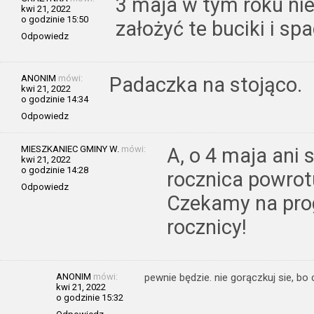
3 maja w tym roku ni
kwi 21, 2022
o godzinie 15:50
założyć te buciki i sp
Odpowiedz
ANONIM
mówi:
Padaczka na stojąco.
kwi 21, 2022
o godzinie 14:34
Odpowiedz
MIESZKANIEC GMINY W.
mówi:
A, o 4 maja ani 
kwi 21, 2022
o godzinie 14:28
rocznica powrot
Odpowiedz
Czekamy na pro
rocznicy!
ANONIM
mówi:
pewnie będzie. nie gorączkuj sie, bo c
kwi 21, 2022
o godzinie 15:32