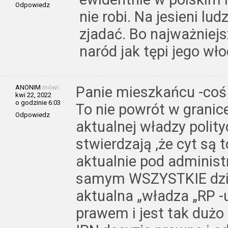
Odpowiedz
nie robi. Na jesieni lu
zjadać. Bo najważniej
naród jak tępi jego wł
ANONIM
mówi:
Panie mieszkańcu -coś ni
kwi 22, 2022
o godzinie 6:03
To nie powrót w granic
Odpowiedz
aktualnej władzy polity
stwierdzają ,że cyt są
aktualnie pod administra
samym WSZYSTKIE dział
aktualna „władza „RP -
prawem i jest tak duż