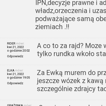
IPN,decyzje prawne i a
władz,orzeczenia i uz
podważające samą obe
ziemiach .!!
RIDER
mówi:
A co to za rajd? Moze 
kwi 21, 2022
o godzinie 20:02
tylko rundka wkoło st
Odpowiedz
ELKA
mówi:
Za Ewką murem do pr
kwi 21, 2022
o godzinie 19:05
jeszcze wózek z kawą 
Odpowiedz
szczególnie zdrajcy ta
GRAŻYNKA
mówi: