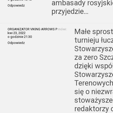
ambasady rosyjski
Odpowiedz
przyjedzie…
ORGANIZATOR VIKING ARROWS P
mówi:
Małe spros
kwi 23, 2022
o godzinie 21:30
turnieju łuc
Odpowiedz
Stowarzysz
za zero Szc
dzięki wspó
Stowarzysz
Terenowych
się o niezw
stoważysze
redaktorzy 