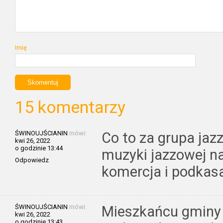
Imię
15 komentarzy
ŚWINOUJŚCIANIN
mówi:
Co to za grupa jaz
kwi 26, 2022
o godzinie 13:44
muzyki jazzowej na
Odpowiedz
komercja i podkasa
ŚWINOUJŚCIANIN
mówi:
Mieszkańcu gminy W
kwi 26, 2022
o godzinie 13:43