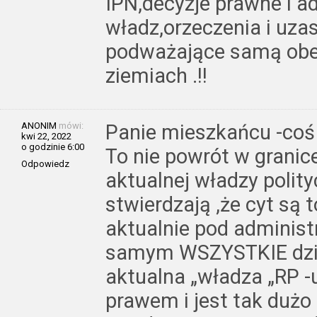
IPN,decyzje prawne i a
władz,orzeczenia i uz
podważające samą obe
ziemiach .!!
ANONIM
mówi:
Panie mieszkańcu -coś ni
kwi 22, 2022
o godzinie 6:00
To nie powrót w granic
Odpowiedz
aktualnej władzy polity
stwierdzają ,że cyt są
aktualnie pod administra
samym WSZYSTKIE dział
aktualna „władza „RP -
prawem i jest tak duż