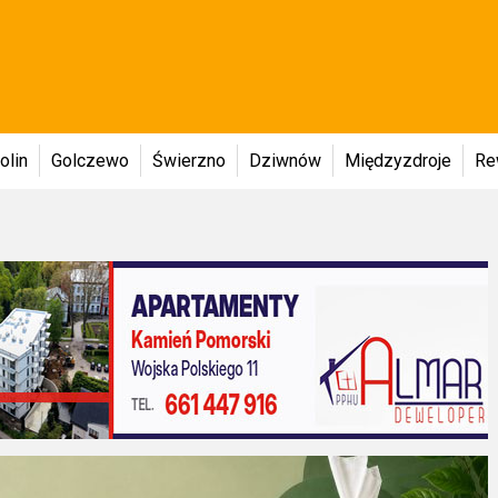
olin
Golczewo
Świerzno
Dziwnów
Międzyzdroje
Re