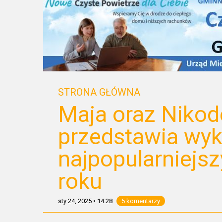
STRONA GŁÓWNA
Maja oraz Nikod
przedstawia wy
najpopularniejs
roku
sty 24, 2025
•
14:28
5 komentarzy