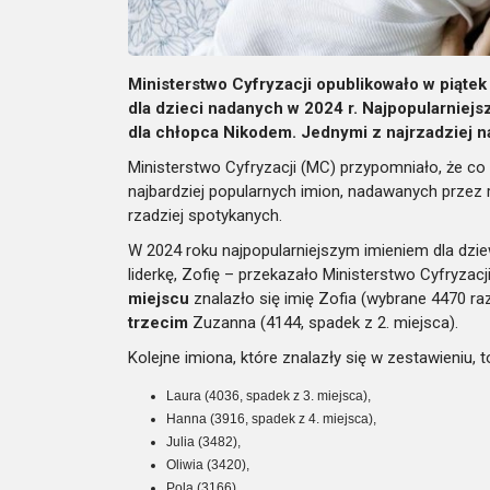
Ministerstwo Cyfryzacji opublikowało w piąt
dla dzieci nadanych w 2024 r. Najpopularniejs
dla chłopca Nikodem. Jednymi z najrzadziej n
Ministerstwo Cyfryzacji (MC) przypomniało, że co 
najbardziej popularnych imion, nadawanych przez
rzadziej spotykanych.
W 2024 roku najpopularniejszym imieniem dla dz
liderkę, Zofię – przekazało Ministerstwo Cyfryzac
miejscu
znalazło się imię Zofia (wybrane 4470 raz
trzecim
Zuzanna (4144, spadek z 2. miejsca).
Kolejne imiona, które znalazły się w zestawieniu, t
Laura (4036, spadek z 3. miejsca),
Hanna (3916, spadek z 4. miejsca),
Julia (3482),
Oliwia (3420),
Pola (3166),