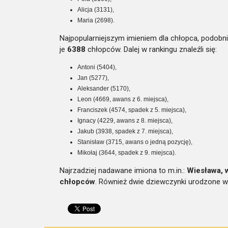
Alicja (3131),
Maria (2698).
Najpopularniejszym imieniem dla chłopca, podobnie
je
6388
chłopców. Dalej w rankingu znaleźli się:
Antoni (5404),
Jan (5277),
Aleksander (5170),
Leon (4669, awans z 6. miejsca),
Franciszek (4574, spadek z 5. miejsca),
Ignacy (4229, awans z 8. miejsca),
Jakub (3938, spadek z 7. miejsca),
Stanisław (3715, awans o jedną pozycję),
Mikołaj (3644, spadek z 9. miejsca).
Najrzadziej nadawane imiona to m.in.:
Wiesława, 
chłopców
. Również dwie dziewczynki urodzone w