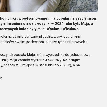
ek komunikat z podsumowaniem najpopularniejszych imion
zym imieniem dla dziewczynki w 2024 roku była Maja, a
adawanych imion były m.in. Wacław i Wiesława.
roku na stronie dane.gov.pl publikowany jest ranking
 rodziców swoim pociechom, a także tych unikatowych i
iewczynek została
Maja
, która wyprzedziła dotychczasową
ji. Imię Maja zostało wybrane
4640
razy.
Na drugim
y, spadek z 1. miejsca w stosunku do 2023 r.), a
na
o: