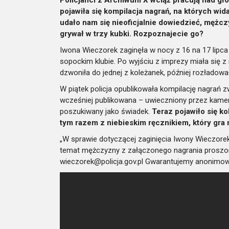
pojawiła się kompilacja nagrań, na których w
udało nam się nieoficjalnie dowiedzieć, mężc
grywał w trzy kubki. Rozpoznajecie go?
Iwona Wieczorek zaginęła w nocy z 16 na 17 lipca
sopockim klubie. Po wyjściu z imprezy miała się z
dzwoniła do jednej z koleżanek, później rozładował
W piątek policja opublikowała kompilację nagrań 
wcześniej publikowana – uwieczniony przez kamer
poszukiwany jako świadek.
Teraz pojawiło się k
tym razem z niebieskim ręcznikiem, który gra n
„W sprawie dotyczącej zaginięcia Iwony Wieczorek
temat mężczyzny z załączonego nagrania proszone
wieczorek@policja.gov.pl Gwarantujemy anonimowo