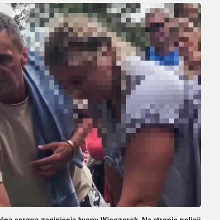
śną sprawą zaginięcia Iwony Wieczorek. Na stronie policji