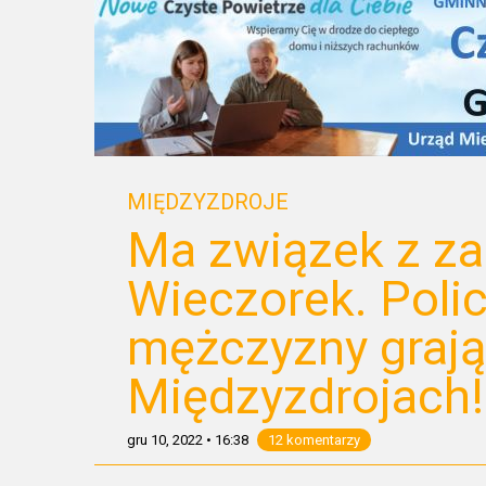
MIĘDZYZDROJE
Ma związek z za
Wieczorek. Polic
mężczyzny grają
Międzyzdrojach!
gru 10, 2022
•
16:38
12 komentarzy