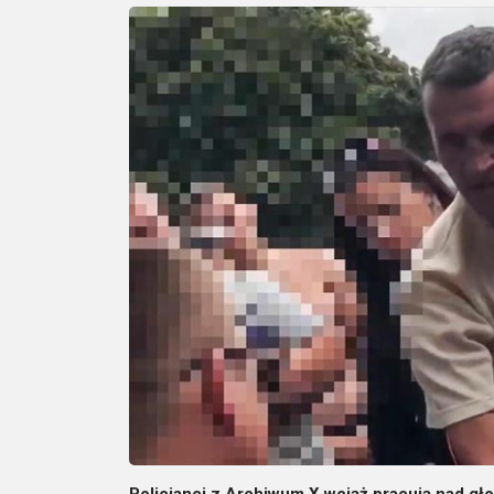
Policjanci z Archiwum X wciąż pracują nad gło