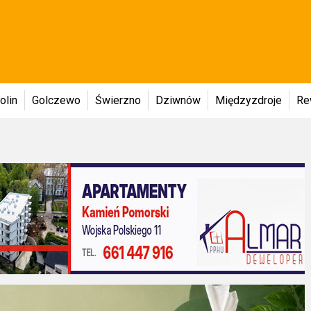
olin
Golczewo
Świerzno
Dziwnów
Międzyzdroje
Re