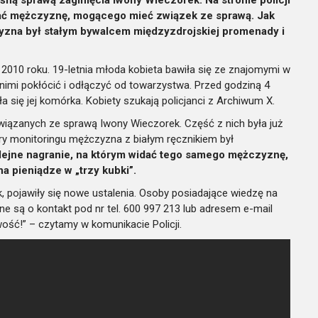
idać mężczyznę, mogącego mieć związek ze sprawą. Jak
zyzna był stałym bywalcem międzyzdrojskiej promenady i
 2010 roku. 19-letnia młoda kobieta bawiła się ze znajomymi w
 nimi pokłócić i odłączyć od towarzystwa. Przed godziną 4
a się jej komórka. Kobiety szukają policjanci z Archiwum X.
związanych ze sprawą Iwony Wieczorek. Część z nich była już
y monitoringu mężczyzna z białym ręcznikiem był
olejne nagranie, na którym widać tego samego mężczyznę,
a pieniądze w „trzy kubki”.
, pojawiły się nowe ustalenia. Osoby posiadające wiedzę na
 są o kontakt pod nr tel. 600 997 213 lub adresem e-mail
ść!” – czytamy w komunikacie Policji.