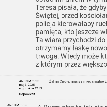
Teresa pisała, że gdyby
Świętej, przed kościoła
policja kierowałaby ru
pamięta, kto jeszcze w
Ta wiara przychodzi do
otrzymamy łaskę nowot
trwoga. Wtedy może kt
z którym przez większość
ANONIM
mówi:
Żal mi Ciebie, musisz mieć smutne ż
maj 3, 2025
o godzinie 12:43
Odpowiedz
ANONIM
mówi: