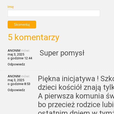
Imię
5 komentarzy
ANONIM
mówi:
Super pomysł
maj 3, 2025
o godzinie 12:44
Odpowiedz
ANONIM
mówi:
Piękna inicjatywa ! Szk
maj 3, 2025
o godzinie 8:53
dzieci kościół znają ty
Odpowiedz
A pierwsza komunia świ
bo przecież rodzice lubi
ostatnim dniem w tymż