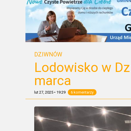
DZIWNÓW
Lodowisko w Dzi
marca
lut 27, 2025
•
19:29
6 komentarzy