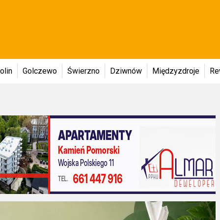
olin
Golczewo
Świerzno
Dziwnów
Międzyzdroje
Re