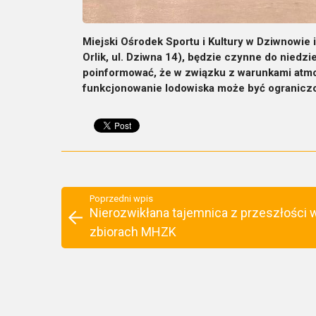
Miejski Ośrodek Sportu i Kultury w Dziwnowie 
Orlik, ul. Dziwna 14), będzie czynne do niedz
poinformować, że w związku z warunkami atm
funkcjonowanie lodowiska może być ogranicz
Poprzedni wpis
Nierozwikłana tajemnica z przeszłości 
zbiorach MHZK