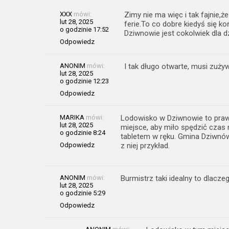
XXX
mówi:
Zimy nie ma więc i tak fajnie,ż
lut 28, 2025
ferie.To co dobre kiedyś się 
o godzinie 17:52
Dziwnowie jest cokolwiek dla dz
Odpowiedz
ANONIM
mówi:
I tak długo otwarte, musi zuży
lut 28, 2025
o godzinie 12:23
Odpowiedz
MARIKA
mówi:
Lodowisko w Dziwnowie to prawdz
lut 28, 2025
miejsce, aby miło spędzić czas
o godzinie 8:24
tabletem w ręku. Gmina Dziwnów
Odpowiedz
z niej przykład.
ANONIM
mówi:
Burmistrz taki idealny to dlacz
lut 28, 2025
o godzinie 5:29
Odpowiedz