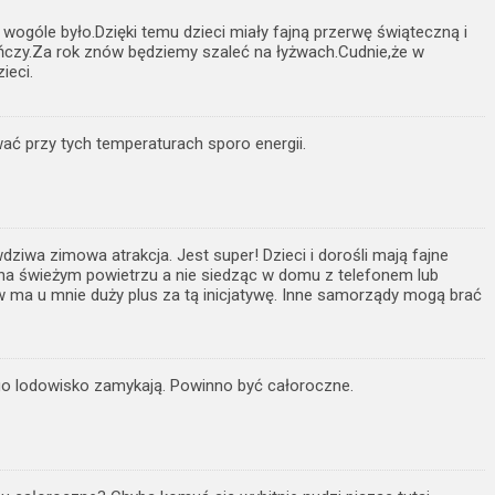
e wogóle było.Dzięki temu dzieci miały fajną przerwę świąteczną i
kończy.Za rok znów będziemy szaleć na łyżwach.Cudnie,że w
ieci.
wać przy tych temperaturach sporo energii.
iwa zimowa atrakcja. Jest super! Dzieci i dorośli mają fajne
 na świeżym powietrzu a nie siedząc w domu z telefonem lub
 ma u mnie duży plus za tą inicjatywę. Inne samorządy mogą brać
ego lodowisko zamykają. Powinno być całoroczne.