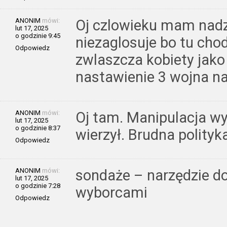
ANONIM
mówi:
Oj czlowieku mam nadzi
lut 17, 2025
o godzinie 9:45
niezaglosuje bo tu chod
Odpowiedz
zwlaszcza kobiety jako
nastawienie 3 wojna n
ANONIM
mówi:
Oj tam. Manipulacja wy
lut 17, 2025
o godzinie 8:37
wierzył. Brudna polity
Odpowiedz
ANONIM
mówi:
sondaże – narzędzie d
lut 17, 2025
o godzinie 7:28
wyborcami
Odpowiedz