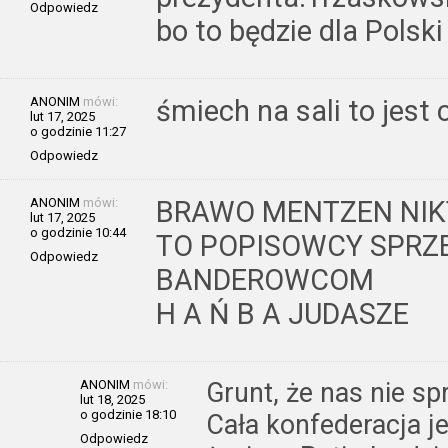
Odpowiedz
bo to będzie dla Polsk
ANONIM
mówi:
śmiech na sali to jest
lut 17, 2025
o godzinie 11:27
Odpowiedz
ANONIM
mówi:
BRAWO MENTZEN NIKT
lut 17, 2025
o godzinie 10:44
TO POPISOWCY SPRZ
Odpowiedz
BANDEROWCOM
H A Ń B A JUDASZE
ANONIM
mówi:
Grunt, że nas nie spr
lut 18, 2025
o godzinie 18:10
Cała konfederacja j
Odpowiedz