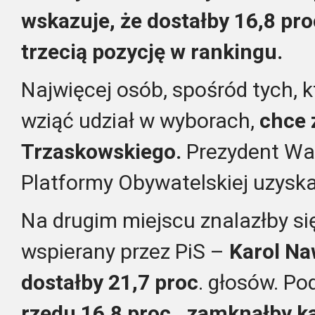
wskazuje, że dostałby 16,8 pro
trzecią pozycję w rankingu.
Najwięcej osób, spośród tych, 
wziąć udział w wyborach,
chce 
Trzaskowskiego.
Prezydent War
Platformy Obywatelskiej uzyska
Na drugim miejscu znalazłby si
wspierany przez PiS –
Karol Na
dostałby 21,7 proc
. głosów. P
rzędu 16,8 proc., zamknąłby k