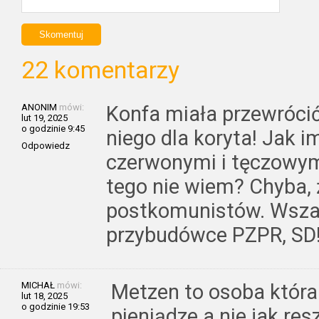
22 komentarzy
ANONIM
mówi:
Konfa miała przewrócić
lut 19, 2025
o godzinie 9:45
niego dla koryta! Jak i
Odpowiedz
czerwonymi i tęczowy
tego nie wiem? Chyba, 
postkomunistów. Wszak
przybudówce PZPR, SD
MICHAŁ
mówi:
Metzen to osoba która
lut 18, 2025
o godzinie 19:53
pieniądze a nie jak res