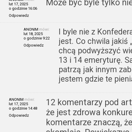
Może być byle tylko nie
lut 17, 2025
o godzinie 16:06
Odpowiedz
ANONIM
mówi:
I byle nie z Konfede
lut 18, 2025
o godzinie 9:22
jest. Co chwila jaki
Odpowiedz
chcą podwyższyć wie
13 i 14 emeryturę. Sa
patrzą jak innym zab
jestem gdzie te pieni
ANONIM
mówi:
12 komentarzy pod art
lut 17, 2025
o godzinie 14:48
że jest zdrowa konkure
Odpowiedz
komentarze znaczą, że