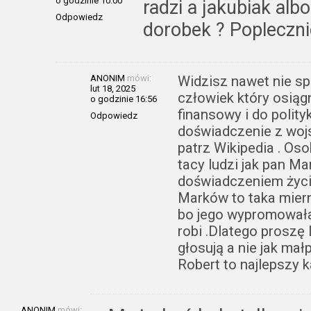
o godzinie 10:00
radzi a jakubiak alb
Odpowiedz
dorobek ? Popleczn
ANONIM
mówi:
Widzisz nawet nie spr
lut 18, 2025
człowiek który osiąg
o godzinie 16:56
finansowy i do polit
Odpowiedz
doświadczenie z wojs
patrz Wikipedia . Oso
tacy ludzi jak pan M
doświadczeniem życi
Marków to taka miern
bo jego wypromowała 
robi .Dlatego proszę 
głosują a nie jak ma
Robert to najlepszy 
ANONIM
mówi: