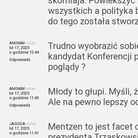
skomlaja. Powiekszyc k
wszystkich a polityka
do tego została stwor
ANONIM
mówi:
Trudno wyobrazić sobie
lut 17, 2025
o godzinie 12:44
kandydat Konferencji 
Odpowiedz
poglądy ?
ANONIM
mówi:
Młody to głupi. Myśli, 
lut 17, 2025
o godzinie 11:43
Ale na pewno lepszy o
Odpowiedz
JAGODA
mówi:
Mentzen to jest facet o
lut 17, 2025
o godzinie 11:41
prezydenta.Trzaskowsk