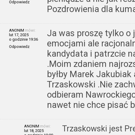
Odpowiedz
Pozdrowienia dla kum
ANONIM
mówi:
Ja was proszę tylko o 
lut 17, 2025
o godzinie 19:36
emocjami ale racjonal
Odpowiedz
kandydata i patrzcie n
.Moim zdaniem najro
byłby Marek Jakubiak 
Trzaskowski .Nie zach
odbieram Nawrockiego 
nawet nie chce pisać 
ANONIM
mówi:
Trzaskowski jest P
lut 18, 2025