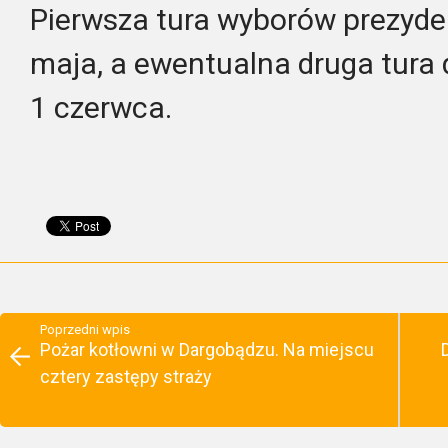
Pierwsza tura wyborów prezyde
maja, a ewentualna druga tura 
1 czerwca.
Poprzedni wpis
Pożar kotłowni w Dargobądzu. Na miejscu
cztery zastępy straży