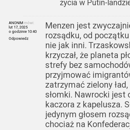
życia w Putin-landzi
ANONIM
mówi:
Menzen jest zwyczajn
lut 17, 2025
o godzinie 10:40
rozsądku, od początku
Odpowiedz
nie jak inni. Trzaskow
krzyczał, że planeta p
strefy bez samochodów 
przyjmować imigrantów
zatrzymać zielony ład
słomki. Nawrocki jest
kaczora z kapelusza. 
jedynym głosem rozsą
chociaż na Konfederacj