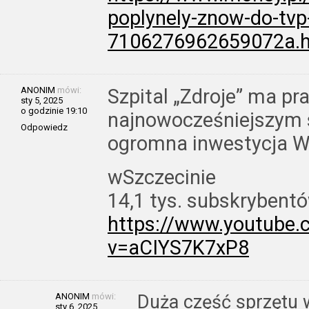
poplynely-znow-do-tvp
7106276962659072a.
ANONIM
mówi:
Szpital „Zdroje” ma pr
sty 5, 2025
o godzinie 19:10
najnowocześniejszym s
Odpowiedz
ogromna inwestycja 
wSzczecinie
14,1 tys. subskrybent
https://www.youtube
v=aCIYS7K7xP8
ANONIM
mówi:
Duża część sprzętu w
sty 6, 2025