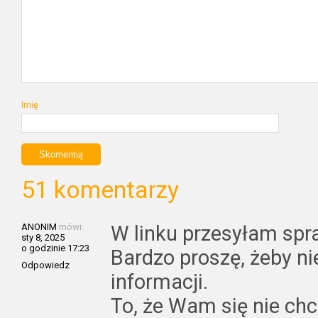
Imię
51 komentarzy
ANONIM
mówi:
W linku przesyłam spr
sty 8, 2025
o godzinie 17:23
Bardzo proszę, żeby ni
Odpowiedz
informacji.
To, że Wam się nie chc