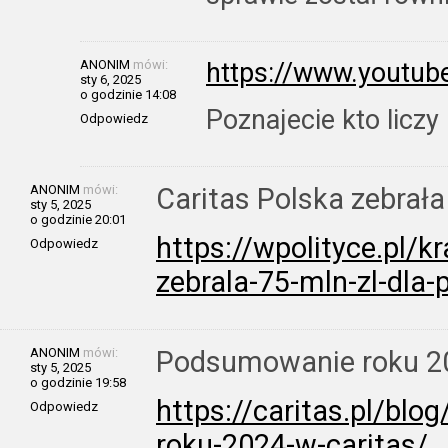
ANONIM
mówi:
https://www.youtu
sty 6, 2025
o godzinie 14:08
Poznajecie kto liczy
Odpowiedz
ANONIM
mówi:
Caritas Polska zebrała
sty 5, 2025
o godzinie 20:01
https://wpolityce.pl/k
Odpowiedz
zebrala-75-mln-zl-dla
ANONIM
mówi:
Podsumowanie roku 20
sty 5, 2025
o godzinie 19:58
https://caritas.pl/bl
Odpowiedz
roku-2024-w-caritas/