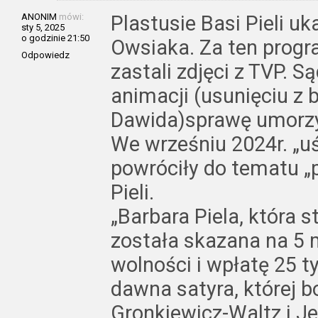
ANONIM
mówi:
Plastusie Basi Pieli uk
sty 5, 2025
o godzinie 21:50
Owsiaka. Za ten progr
Odpowiedz
zastali zdjęci z TVP. 
animacji (usunięciu z
Dawida)sprawę umorzy
We wrześniu 2024r. „uś
powróciły do tematu „
Pieli.
„Barbara Piela, która s
została skazana na 5 
wolności i wpłatę 25 
dawna satyra, której 
Gronkiewicz-Waltz i J