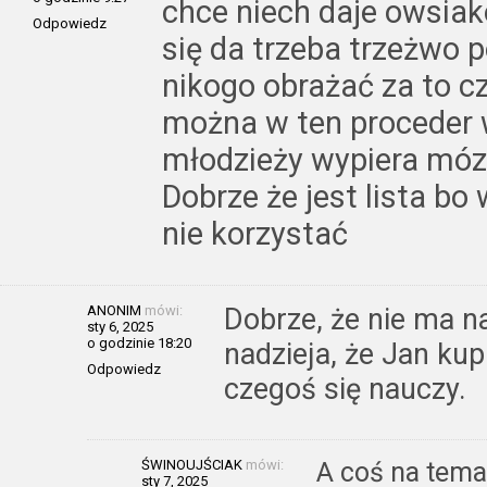
chce niech daje owsiak
Odpowiedz
się da trzeba trzeżwo 
nikogo obrażać za to cz
można w ten proceder w
młodzieży wypiera mó
Dobrze że jest lista bo
nie korzystać
ANONIM
mówi:
Dobrze, że nie ma na 
sty 6, 2025
o godzinie 18:20
nadzieja, że Jan kup
Odpowiedz
czegoś się nauczy.
ŚWINOUJŚCIAK
mówi:
A coś na tema
sty 7, 2025