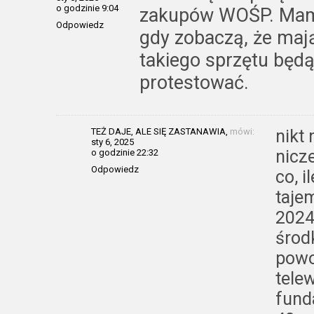
o godzinie 9:04
zakupów WOŚP. Mam n
Odpowiedz
gdy zobaczą, że maj
takiego sprzętu będ
protestować.
TEŻ DAJE, ALE SIĘ ZASTANAWIA,
mówi:
nikt
sty 6, 2025
nicze
o godzinie 22:32
Odpowiedz
co, i
taje
2024
środ
powo
telew
fund