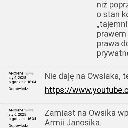
niż popr
o stan 
„tajemni
prawem 
prawa do
prywatne
ANONIM
mówi:
Nie daję na Owsiaka, t
sty 6, 2025
o godzinie 18:04
https://www.youtube
Odpowiedz
ANONIM
mówi:
Zamiast na Owsika wpł
sty 6, 2025
o godzinie 16:34
Armii Janosika.
Odpowiedz