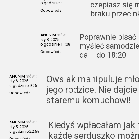
czepiasz się m
o godzinie 3:11
Odpowiedz
braku przecin
ANONIM
mówi:
Poprawnie pisać 
sty 8, 2025
myśleć samodziel
o godzinie 11:08
Odpowiedz
da – do 18:20
ANONIM
mówi:
Owsiak manipuluje mło
sty 6, 2025
o godzinie 9:25
jego rodzice. Nie dajcie
Odpowiedz
staremu komuchowi!
ANONIM
mówi:
Kiedyś wpłacałam jak 
sty 5, 2025
o godzinie 22:55
każde serduszko można
Odpowiedz