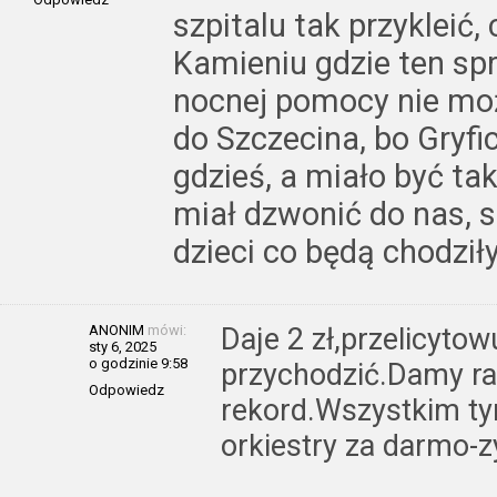
szpitalu tak przykleić
Kamieniu gdzie ten spr
nocnej pomocy nie mo
do Szczecina, bo Gryf
gdzieś, a miało być tak
miał dzwonić do nas, s
dzieci co będą chodził
ANONIM
mówi:
Daje 2 zł,przelicyto
sty 6, 2025
o godzinie 9:58
przychodzić.Damy rad
Odpowiedz
rekord.Wszystkim tym
orkiestry za darmo-z