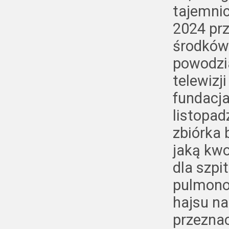
tajemni
2024 pr
środków
powodzi
telewizj
fundacj
listopad
zbiórka 
jaką kwo
dla szpi
pulmono
hajsu na
przeznac