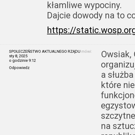
kłamliwe wypociny.
Dajcie dowody na to c
https://static.wosp.o
SPOŁECZEŃSTWO AKTUALNEGO RZĄDU
mówi:
Owsiak, 
sty 8, 2025
o godzinie 9:12
organizu
Odpowiedz
a służba
które ni
funkcjon
egzystow
szczytne
na sztuc