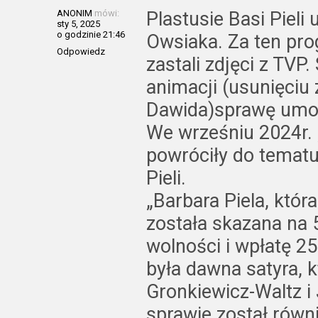
ANONIM
mówi:
Plastusie Basi Pieli 
sty 5, 2025
o godzinie 21:46
Owsiaka. Za ten pr
Odpowiedz
zastali zdjęci z TVP
animacji (usunięciu
Dawida)sprawę umor
We wrześniu 2024r. 
powróciły do temat
Pieli.
„Barbara Piela, któr
została skazana na 
wolności i wpłatę 
była dawna satyra, 
Gronkiewicz-Waltz i
sprawie został równ