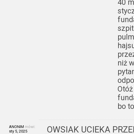
40 m
styc
fund
szpi
pulm
hajs
prze
niż w
pyta
odpo
Otóż
fund
bo to
ANONIM
mówi:
OWSIAK UCIEKA PRZED 
sty 5, 2025