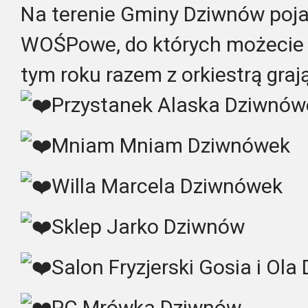
Na terenie Gminy Dziwnów pojaw
WOŚPowe, do których możecie d
tym roku razem z orkiestrą grają
Przystanek Alaska Dziwnów
Mniam Mniam Dziwnówek
Willa Marcela Dziwnówek
Sklep Jarko Dziwnów
Salon Fryzjerski Gosia i Ol
PC Mrówka Dziwnów