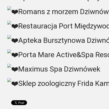
Romans z morzem Dziwnów
Restauracja Port Międzywod
Apteka Bursztynowa Dziwn
Porta Mare Active&Spa Res
Maximus Spa Dziwnówek
Sklep zoologiczny Frida Ka