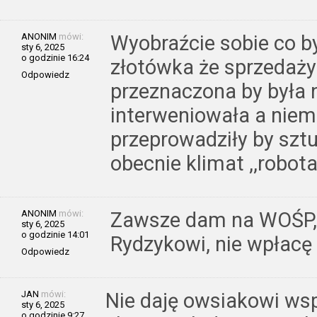
ANONIM
mówi:
Wyobraźcie sobie co by
sty 6, 2025
o godzinie 16:24
złotówka że sprzedaży
Odpowiedz
przeznaczona by była n
interweniowała a niem
przeprowadziły by szt
obecnie klimat ,,robota
ANONIM
mówi:
Zawsze dam na WOŚP,
sty 6, 2025
o godzinie 14:01
Rydzykowi, nie wpłacę n
Odpowiedz
JAN
mówi:
Nie daję owsiakowi w
sty 6, 2025
o godzinie 9:27