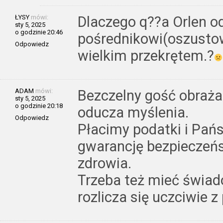
ŁYSY
mówi:
Dlaczego q??a Orlen o
sty 5, 2025
o godzinie 20:46
pośrednikowi(oszustow
Odpowiedz
wielkim przekrętem.?
ADAM
mówi:
Bezczelny gość obraża
sty 5, 2025
o godzinie 20:18
oducza myślenia.
Odpowiedz
Płacimy podatki i Pań
gwarancję bezpieczeńs
zdrowia.
Trzeba też mieć świad
rozlicza się uczciwie z