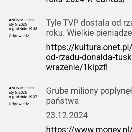
ANONIM
mówi:
Tyle TVP dostała od r
sty 5, 2025
o godzinie 19:45
roku. Wielkie pieniądze
Odpowiedz
https://kultura.onet.pl
od-rzadu-donalda-tusk
wrazenie/1klpzfl
ANONIM
mówi:
Grube miliony popłynę
sty 5, 2025
o godzinie 19:37
państwa
Odpowiedz
23.12.2024
https://www.money.pl