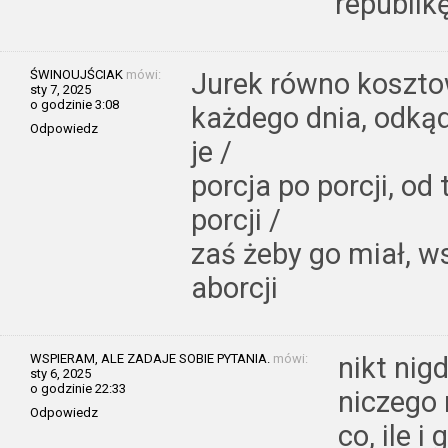
republikę
ŚWINOUJŚCIAK
mówi:
Jurek równo koszto
sty 7, 2025
o godzinie 3:08
każdego dnia, odkąd
Odpowiedz
je /
porcja po porcji, od t
porcji /
zaś żeby go miał, w
aborcji
WSPIERAM, ALE ZADAJE SOBIE PYTANIA.
mówi:
nikt nig
sty 6, 2025
o godzinie 22:33
niczego n
Odpowiedz
co, ile i