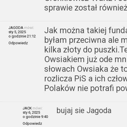
sprawie został równie
JAGODA
mówi:
Jak można takiej fund
sty 5, 2025
o godzinie 21:12
byłam przeciwna ale 
Odpowiedz
kilka złoty do puszki.T
Owsiakiem już ode mni
słowach Owsiaka że to
rozlicza PiS a ich czło
Polaków nie potrafi po
JACK
mówi:
bujaj sie Jagoda
sty 6, 2025
o godzinie 9:40
Odpowiedz