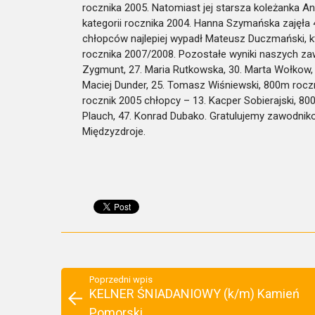
rocznika 2005. Natomiast jej starsza koleżanka A
kategorii rocznika 2004. Hanna Szymańska zajęła 
chłopców najlepiej wypadł Mateusz Duczmański, kt
rocznika 2007/2008. Pozostałe wyniki naszych za
Zygmunt, 27. Maria Rutkowska, 30. Marta Wołkow, 
Maciej Dunder, 25. Tomasz Wiśniewski, 800m roc
rocznik 2005 chłopcy – 13. Kacper Sobierajski, 80
Plauch, 47. Konrad Dubako. Gratulujemy zawodni
Międzyzdroje.
Poprzedni wpis
KELNER ŚNIADANIOWY (k/m) Kamień
Pomorski