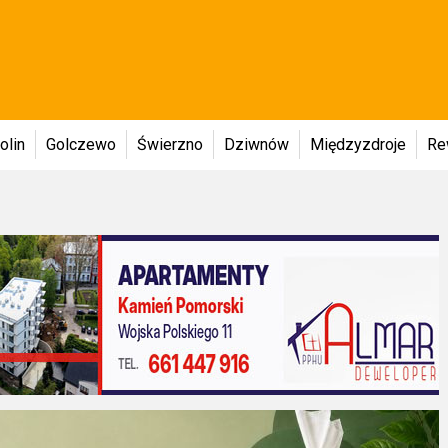
olin
Golczewo
Świerzno
Dziwnów
Międzyzdroje
Re