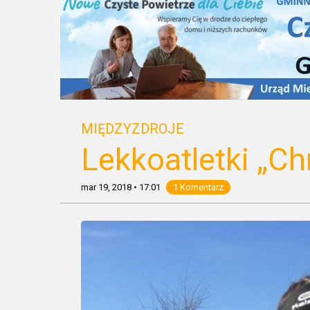
MIĘDZYZDROJE
Lekkoatletki „C
mar 19, 2018
•
17:01
1 Komentarz