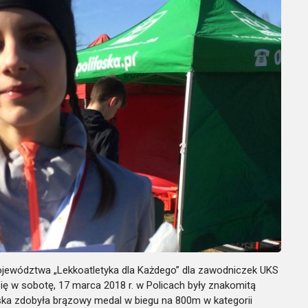
ojewództwa „Lekkoatletyka dla Każdego” dla zawodniczek UKS
się w sobotę, 17 marca 2018 r. w Policach były znakomitą
ka zdobyła brązowy medal w biegu na 800m w kategorii