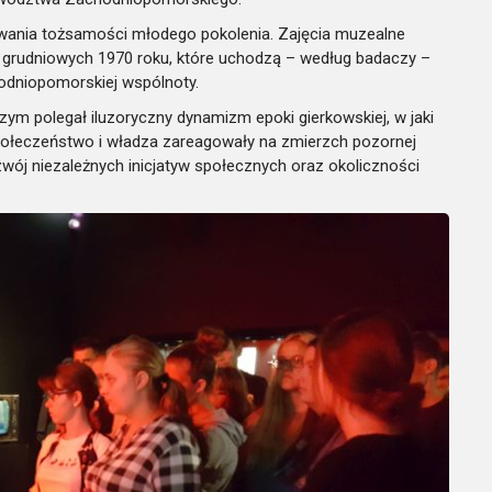
wania tożsamości młodego pokolenia. Zajęcia muzealne
 grudniowych 1970 roku, które uchodzą – według badaczy –
hodniopomorskiej wspólnoty.
zym polegał iluzoryczny dynamizm epoki gierkowskiej, w jaki
społeczeństwo i władza zareagowały na zmierzch pozornej
zwój niezależnych inicjatyw społecznych oraz okoliczności