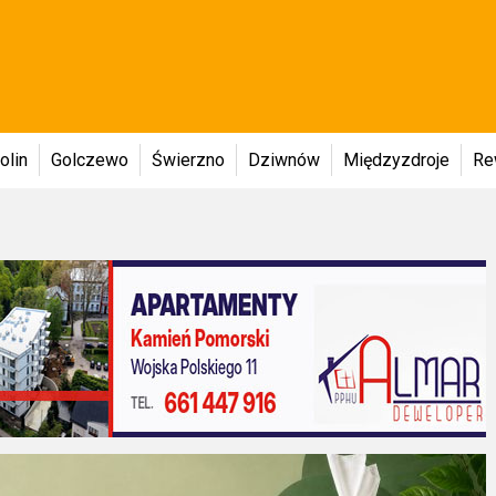
olin
Golczewo
Świerzno
Dziwnów
Międzyzdroje
Re