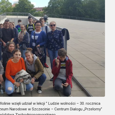
nie wzięli udział w lekcji ” Ludzie wolności – 30. rocznica
zeum Narodowe w Szczecinie – Centrum Dialogu „Przełomy”
wództwa Zachodniopomorskiego.