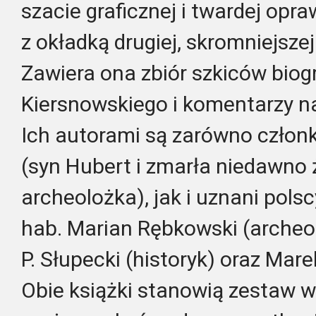
szacie graficznej i twardej opra
z okładką drugiej, skromniejsze
Zawiera ona zbiór szkiców biog
Kiersnowskiego i komentarzy n
Ich autorami są zarówno człon
(syn Hubert i zmarła niedawno 
archeolożka), jak i uznani pols
hab. Marian Rębkowski (archeolo
P. Słupecki (historyk) oraz Mar
Obie książki stanowią zestaw w