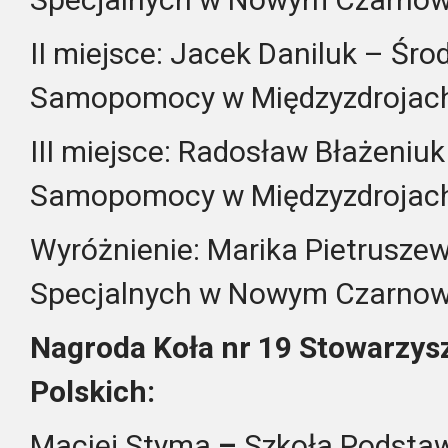
II miejsce: Jacek Daniluk – Ś
Samopomocy w Międzyzdrojac
III miejsce: Radosław Błażeni
Samopomocy w Międzyzdrojac
Wyróżnienie: Marika Pietrusze
Specjalnych w Nowym Czarnow
Nagroda Koła nr 19 Stowarzysz
Polskich:
Maciej Styma
–
Szkoła Podstaw