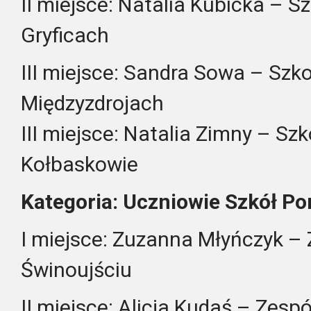
II miejsce: Natalia Kubicka – 
Gryficach
III miejsce: Sandra Sowa – Sz
Międzyzdrojach
III miejsce: Natalia Zimny – S
Kołbaskowie
Kategoria: Uczniowie Szkół 
I miejsce: Zuzanna Młyńczyk –
Świnoujściu
II miejsce: Alicja Kudaś – Zesp