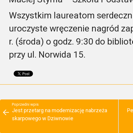
Wszystkim laureatom serdeczni
uroczyste wręczenie nagród z
r. (środa) o godz. 9:30 do bibli
przy ul. Norwida 15.
Poprzedni wpis
Jest przetarg na modernizację nabrzeża
Pe
skarpowego w Dziwnowie