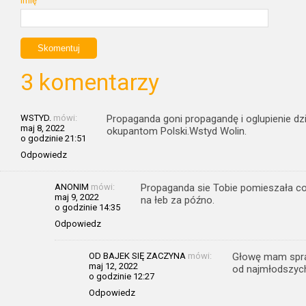
Imię
3 komentarzy
WSTYD.
mówi:
Propaganda goni propagandę i oglupienie d
maj 8, 2022
okupantom Polski.Wstyd Wolin.
o godzinie 21:51
Odpowiedz
ANONIM
mówi:
Propaganda sie Tobie pomieszała co 
maj 9, 2022
na łeb za późno.
o godzinie 14:35
Odpowiedz
OD BAJEK SIĘ ZACZYNA
mówi:
Głowę mam spraw
maj 12, 2022
od najmłodszych
o godzinie 12:27
Odpowiedz