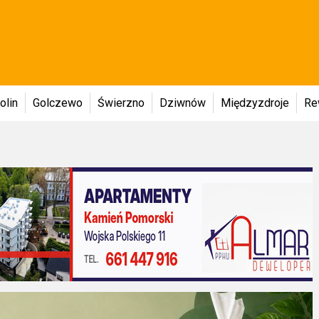
olin
Golczewo
Świerzno
Dziwnów
Międzyzdroje
Re