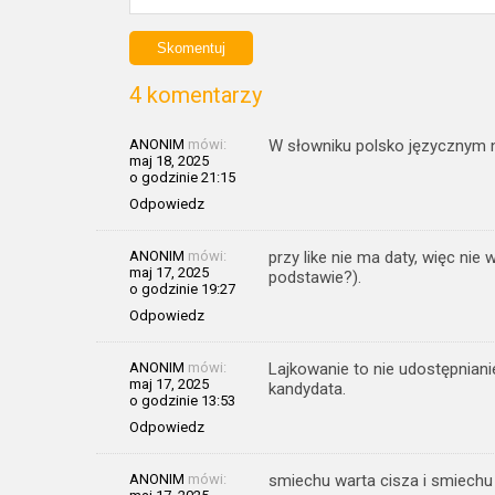
4 komentarzy
ANONIM
mówi:
W słowniku polsko języcznym n
maj 18, 2025
o godzinie 21:15
Odpowiedz
ANONIM
mówi:
przy like nie ma daty, więc nie 
maj 17, 2025
podstawie?).
o godzinie 19:27
Odpowiedz
ANONIM
mówi:
Lajkowanie to nie udostępnian
maj 17, 2025
kandydata.
o godzinie 13:53
Odpowiedz
ANONIM
mówi:
smiechu warta cisza i smiechu