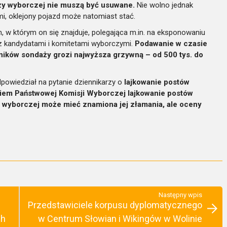
zy wyborczej nie muszą być usuwane.
Nie wolno jednak
i, oklejony pojazd może natomiast stać.
, w którym on się znajduje, polegająca m.in. na eksponowaniu
z kandydatami i komitetami wyborczymi.
Podawanie w czasie
ników sondaży grozi najwyższa grzywną – od 500 tys. do
owiedział na pytanie dziennikarzy o
lajkowanie postów
iem Państwowej Komisji Wyborczej lajkowanie postów
wyborczej może mieć znamiona jej złamania, ale oceny
Następny wpis
Przedstawiciele korpusu dyplomatycznego
ch
w Centrum Słowian i Wikingów w Wolinie