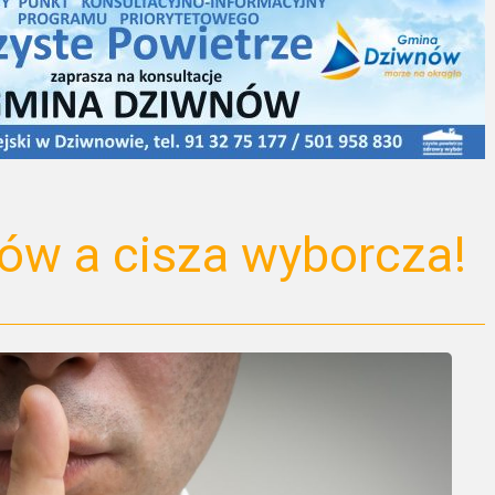
ów a cisza wyborcza!