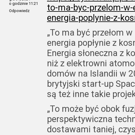
o godzinie 11:21
to-ma-byc-przelom-w-e
Odpowiedz
energia-poplynie-z-k
„To ma być przełom w e
energia popłynie z ko
Energia słoneczna z k
niż z elektrowni atomo
domów na Islandii w 2
brytyjski start-up Spa
są też inne takie projek
„To może być obok fuzj
perspektywiczna techn
dostawami taniej, czys