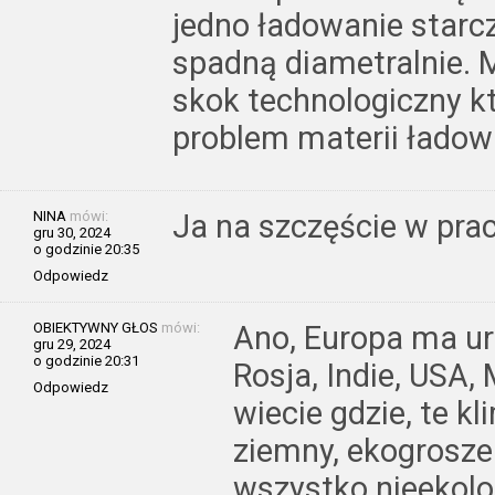
jedno ładowanie starcz
spadną diametralnie. 
skok technologiczny k
problem materii ładow
NINA
mówi:
Ja na szczęście w pra
gru 30, 2024
o godzinie 20:35
Odpowiedz
OBIEKTYWNY GŁOS
mówi:
Ano, Europa ma ur
gru 29, 2024
o godzinie 20:31
Rosja, Indie, USA,
Odpowiedz
wiecie gdzie, te 
ziemny, ekogroszek
wszystko nieekolo