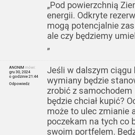
„Pod powierzchnią Ziem
energii. Odkryte reze
mogą potencjalnie zasil
ale czy będziemy umie
„
ANONIM
mówi:
Jeśli w dalszym ciągu k
gru 30, 2024
o godzinie 21:44
wymiany będzie stanow
Odpowiedz
zrobić z samochodem p
będzie chciał kupić? 
może to ulec zmianie 
poczekam na tych co b
swoim portfelem. Będz