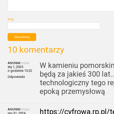
Imię
10 komentarzy
ANONIM
mówi:
W kamieniu pomorskim 
sty 1, 2025
o godzinie 15:22
będą za jakieś 300 lat
Odpowiedz
technologiczny tego re
epoką przemysłową
ANONIM
mówi:
https://cyfrowa.rp.pl
gru 31, 2024