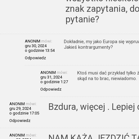
znak zapytania, d
pytanie?
ANONIM
mówi:
Dokładnie, my jako Europa się wypruw
gru 30, 2024
Jakieś kontrargumenty?
o godzinie 13:54
Odpowiedz
ANONIM
mówi:
Ktoś musi dać przykład tylko ż
gru 31, 2024
skąd na to brac, niewiadomo.
o godzinie 1:27
Odpowiedz
ANONIM
mówi:
Bzdura, więcej . Lepiej
gru 29, 2024
o godzinie 17:05
Odpowiedz
ANONIM
mówi:
NAM KAŻĄ JEZDZIĆ 