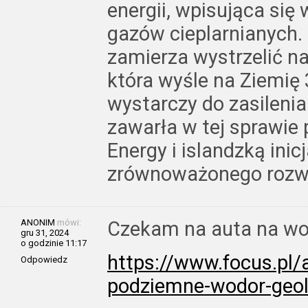
energii, wpisująca się 
gazów cieplarnianych. 
zamierza wystrzelić na
która wyśle na Ziemię
wystarczy do zasilenia
zawarła w tej sprawie 
Energy i islandzką inic
zrównoważonego rozwo
ANONIM
mówi:
Czekam na auta na wo
gru 31, 2024
o godzinie 11:17
https://www.focus.pl/a
Odpowiedz
podziemne-wodor-geol