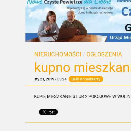
NIERUCHOMOŚCI
/
OGŁOSZENIA
kupno mieszkan
sty 21, 2019
•
08:24
Brak Komentarzy
KUPIĘ MIESZKANIE 3 LUB 2 POKOJOWE W WOLINI