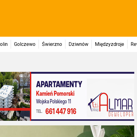
olin
Golczewo
Świerzno
Dziwnów
Międzyzdroje
Re