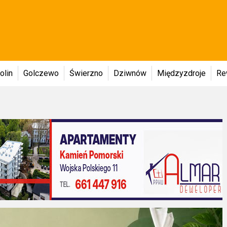
olin
Golczewo
Świerzno
Dziwnów
Międzyzdroje
Re