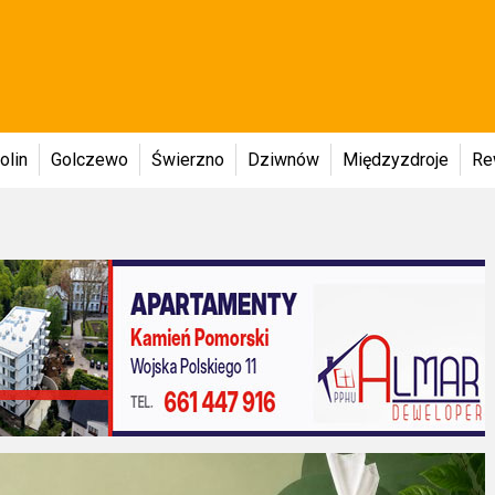
olin
Golczewo
Świerzno
Dziwnów
Międzyzdroje
Re