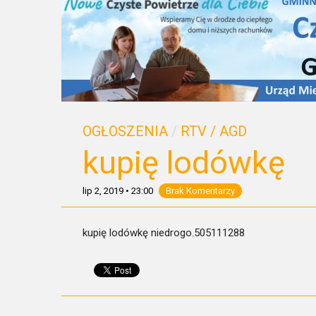
OGŁOSZENIA
/
RTV / AGD
kupię lodówkę
lip 2, 2019
•
23:00
Brak Komentarzy
kupię lodówkę niedrogo.505111288