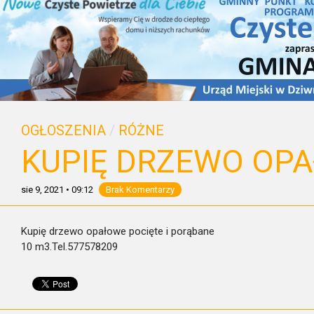
OGŁOSZENIA
/
RÓŻNE
KUPIĘ DRZEWO OP
sie 9, 2021
•
09:12
Brak Komentarzy
Kupię drzewo opałowe pocięte i porąbane
10 m3.Tel.577578209