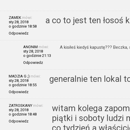
ZAMEK
mówi:
a co to jest ten łosoś 
sty 28, 2018
o godzinie 18:58
Odpowiedz
ANONIM
mówi:
A kisiłeś kiedyś kapustę??? Beczka, só
sty 28, 2018
o godzinie 21:13
Odpowiedz
MADZIA G ;)
mówi:
generalnie ten lokal 
sty 28, 2018
o godzinie 18:55
Odpowiedz
ZATROSKANY
mówi:
witam kolega zapomn
sty 28, 2018
o godzinie 18:48
piątki i soboty ludzi 
Odpowiedz
co tydzień a właścic