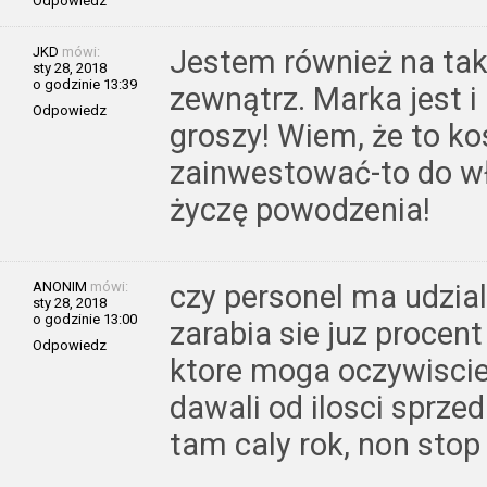
Odpowiedz
JKD
mówi:
Jestem również na tak!
sty 28, 2018
o godzinie 13:39
zewnątrz. Marka jest i
Odpowiedz
groszy! Wiem, że to k
zainwestować-to do wł
życzę powodzenia!
ANONIM
mówi:
czy personel ma udzia
sty 28, 2018
o godzinie 13:00
zarabia sie juz procen
Odpowiedz
ktore moga oczywiscie 
dawali od ilosci sprze
tam caly rok, non stop