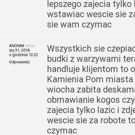
lepszego zajecia tylko l
wstawiac wescie sie za
sie wam czymac
ANONIM
mówi:
Wszystkich sie czepia
sty 31, 2018
o godzinie 12:22
budki z warzywami ter
Odpowiedz
handluje klijentom to 
Kamienia Pom miasta ni
wiocha zabita deskami
obmawianie kogos czy 
zajecia tylko lazic i zd
wescie sie za robote t
czymac