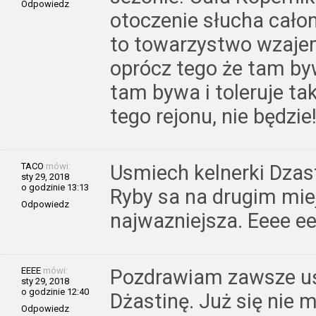
Odpowiedz
otoczenie słucha całono
to towarzystwo wzajemn
oprócz tego że tam by
tam bywa i toleruje tak
tego rejonu, nie będzie!
TACO
mówi:
Usmiech kelnerki Dzast
sty 29, 2018
o godzinie 13:13
Ryby sa na drugim mi
Odpowiedz
najwazniejsza. Eeee e
EEEE
mówi:
Pozdrawiam zawsze uś
sty 29, 2018
o godzinie 12:40
Dżastinę. Już się nie
Odpowiedz