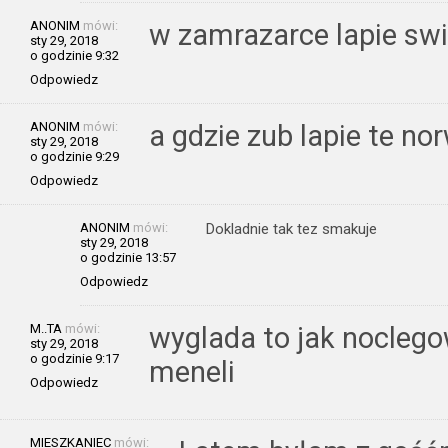
ANONIM
mówi:
w zamrazarce lapie sw
sty 29, 2018
o godzinie 9:32
Odpowiedz
ANONIM
mówi:
a gdzie zub lapie te no
sty 29, 2018
o godzinie 9:29
Odpowiedz
ANONIM
mówi:
Dokladnie tak tez smakuje
sty 29, 2018
o godzinie 13:57
Odpowiedz
M..TA
mówi:
wyglada to jak nocleg
sty 29, 2018
o godzinie 9:17
meneli
Odpowiedz
MIESZKANIEC
mówi: