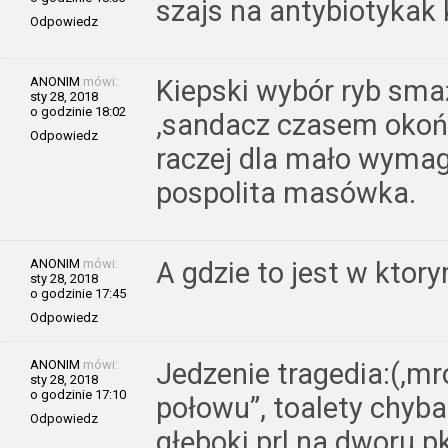
szajs na antybiotykak
Odpowiedz
ANONIM
mówi:
Kiepski wybór ryb sma
sty 28, 2018
o godzinie 18:02
,sandacz czasem okoń
Odpowiedz
raczej dla mało wymag
pospolita masówka.
ANONIM
mówi:
A gdzie to jest w ktor
sty 28, 2018
o godzinie 17:45
Odpowiedz
ANONIM
mówi:
Jedzenie tragedia:(,mr
sty 28, 2018
o godzinie 17:10
połowu”, toalety chyba 
Odpowiedz
głęboki prl na dworu p