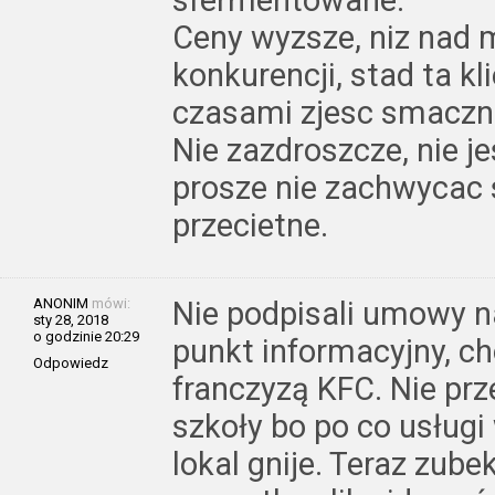
sfermentowane.
Ceny wyzsze, niz nad 
konkurencji, stad ta kl
czasami zjesc smaczna r
Nie zazdroszcze, nie j
prosze nie zachwycac s
przecietne.
ANONIM
mówi:
Nie podpisali umowy n
sty 28, 2018
o godzinie 20:29
punkt informacyjny, ch
Odpowiedz
franczyzą KFC. Nie prze
szkoły bo po co usługi 
lokal gnije. Teraz zubek