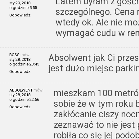
Latem byłam z gośćmi
sty 29, 2018
o godzinie 5:55
szczególnego. Cena m
Odpowiedz
wtedy ok. Ale nie m
wymagać cudu w rem
BOSS
mówi:
Absolwent jak Ci przes
sty 28, 2018
o godzinie 23:45
jest dużo miejsc parki
Odpowiedz
ABSOLWENT
mówi:
mieszkam 100 metrów 
sty 28, 2018
o godzinie 22:56
sobie że w tym roku 
Odpowiedz
zakłócanie ciszy nocn
zeznawać to nie jest
robiła co się jej po