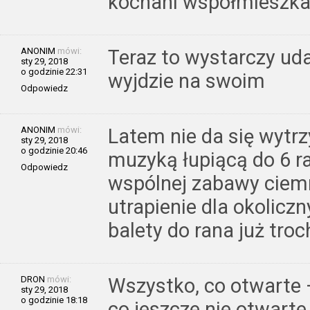
kochani współmieszka
ANONIM
mówi:
Teraz to wystarczy udaw
sty 29, 2018
o godzinie 22:31
wyjdzie na swoim
Odpowiedz
ANONIM
mówi:
Latem nie da się wytr
sty 29, 2018
o godzinie 20:46
muzyką łupiącą do 6 r
Odpowiedz
wspólnej zabawy ciemn
utrapienie dla okolicz
balety do rana już troc
DRON
mówi:
Wszystko, co otwarte 
sty 29, 2018
o godzinie 18:18
co jeszcze nie otwarte