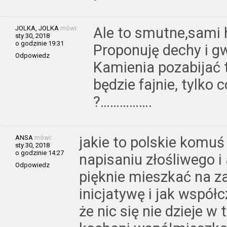
JOLKA, JOLKA
mówi:
Ale to smutne,sami h
sty 30, 2018
o godzinie 19:31
Proponuję dechy i gw
Odpowiedz
Kamienia pozabijać 
będzie fajnie, tylko
?…………….
ANSA
mówi:
jakie to polskie komuś
sty 30, 2018
o godzinie 14:27
napisaniu złośliwego 
Odpowiedz
pięknie mieszkać na za
inicjatywę i jak współc
że nic się nie dzieje w