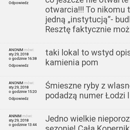
Odpowiedz
otwarcia!!! To nikomu 
jedną „instytucją”- bud
Resztę faktycznie możn
ANONIM
mówi:
taki lokal to wstyd op
sty 29, 2018
o godzinie 16:38
kamienia pom
Odpowiedz
ANONIM
mówi:
Śmieszne ryby z wlasn
sty 29, 2018
o godzinie 15:20
podadzą numer Łodzi l
Odpowiedz
ANINIM
mówi:
Jedno wielkie nieporo
sty 29, 2018
o godzinie 13:44
sezonie! Cała Kopernik