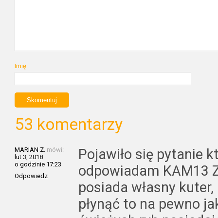
Imię
53 komentarzy
MARIAN Z.
mówi:
Pojawiło się pytanie kt
lut 3, 2018
o godzinie 17:23
odpowiadam KAM13 Zie
Odpowiedz
posiada własny kuter
płynąć to na pewno ja