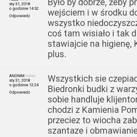
Było by dobrze, żeby p
sty 31, 2018
o godzinie 14:52
wejściem i w środku do
Odpowiedz
wszystko niedoczyszc
coś tam wisiało i tak d
stawiajcie na higienę, 
plus.
ANONIM
mówi:
Wszystkich sie czepia
sty 31, 2018
o godzinie 12:24
Biedronki budki z warz
Odpowiedz
sobie handluje klijent
chodzi z Kamienia Pom 
przeciez to wiocha za
szantaze i obmawianie