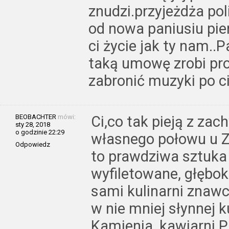
znudzi.przyjeżdża pol
od nowa paniusiu pien
ci życie jak ty nam..
taką umowę zrobi pro
zabronić muzyki po ci
BEOBACHTER
mówi:
Ci,co tak pieją z za
sty 28, 2018
o godzinie 22:29
własnego połowu u Z
Odpowiedz
to prawdziwa sztuka 
wyfiletowane, głębok
sami kulinarni znawc
w nie mniej słynnej 
Kamienia, kawiarni P