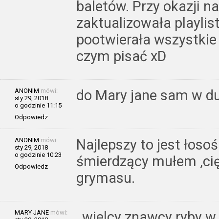
baletów. Przy okazji 
zaktualizowała playlis
pootwierała wszystkie 
czym pisać xD
ANONIM
mówi:
do Mary jane sam w du
sty 29, 2018
o godzinie 11:15
Odpowiedz
ANONIM
mówi:
Najlepszy to jest łoso
sty 29, 2018
o godzinie 10:23
śmierdzący mułem ,cię
Odpowiedz
grymasu.
MARY JANE
mówi:
wielcy znawcy ryby w