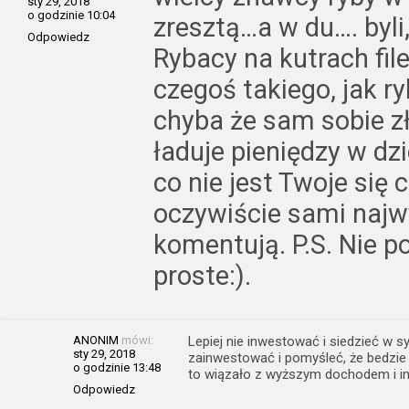
sty 29, 2018
o godzinie 10:04
zresztą…a w du…. byli,
Odpowiedz
Rybacy na kutrach file
czegoś takiego, jak r
chyba że sam sobie zł
ładuje pieniędzy w dz
co nie jest Twoje się c
oczywiście sami najw
komentują. P.S. Nie p
proste:).
ANONIM
mówi:
Lepiej nie inwestować i siedzieć w syf
sty 29, 2018
zainwestować i pomyśleć, że bedzie 
o godzinie 13:48
to wiązało z wyższym dochodem i in
Odpowiedz