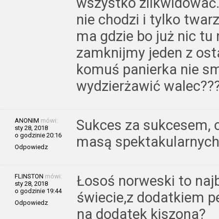
wszystko zlikwidować. 
nie chodzi i tylko twar
ma gdzie bo już nic tu
zamknijmy jeden z ost
komuś panierka nie s
wydzierżawić walec??
ANONIM
mówi:
Sukces za sukcesem, c
sty 28, 2018
o godzinie 20:16
masą spektakularnych
Odpowiedz
FLINSTON
mówi:
Łosoś norweski to naj
sty 28, 2018
o godzinie 19:44
świecie,z dodatkiem p
Odpowiedz
na dodatek kiszona?