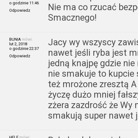
o godzinie 11:46
Nie ma co rzucać bez
Odpowiedz
Smacznego!
BUNIA
mówi:
Jacy wy wszyscy zawis
lut 2, 2018
o godzinie 22:37
nawet jeśli ryba jest 
Odpowiedz
jedną knajpę gdzie ni
nie smakuje to kupcie 
też mrożone zresztą A
życzę dużo mniej fałs
zżera zazdrość że Wy m
smakują super nawet j
HELE
mówi: