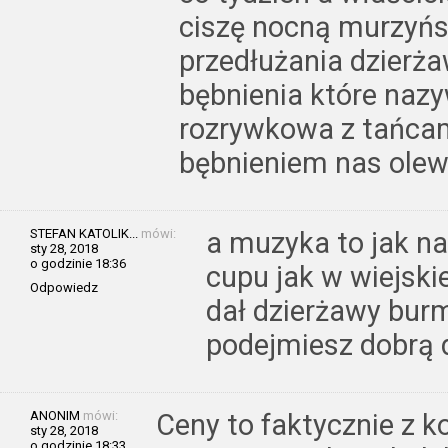
ciszę nocną murzyńs
przedłużania dzierżaw
bębnienia które naz
rozrywkowa z tańcam
bębnieniem nas olewa
STEFAN KATOLIK...
mówi:
a muzyka to jak na
sty 28, 2018
o godzinie 18:36
cupu jak w wiejski
Odpowiedz
dał dzierżawy burm
podejmiesz dobrą 
ANONIM
mówi:
Ceny to faktycznie z 
sty 28, 2018
o godzinie 18:33