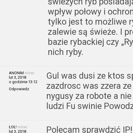
świeżych ryb posiadaj
wpływ połowy i ochron
tylko jest to możliwe 
zalewie są świeże. I p
bazie rybackiej czy „
nich ryby.
ANONIM
mówi:
Gul was dusi ze ktos s
lut 3, 2018
o godzinie 13:12
zazdrosc was zzera ze 
Odpowiedz
nygusy za robote a nie
ludzi Fu swinie Powod
ŁOŁ!
mówi:
Polecam sprawdzić IP!
lut 3, 2018