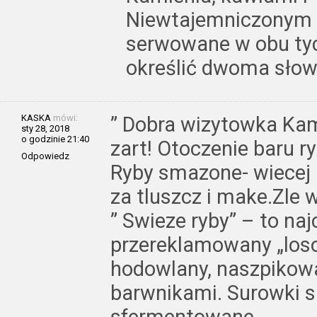
Niewtajemniczonym s
serwowane w obu tyc
określić dwoma słow
KASKA
mówi:
” Dobra wizytowka Kami
sty 28, 2018
o godzinie 21:40
zart! Otoczenie baru ry
Odpowiedz
Ryby smazone- wiecej pa
za tluszcz i make.Zle 
” Swieze ryby” – to na
przereklamowany „loso
hodowlany, naszpikowa
barwnikami. Surowki 