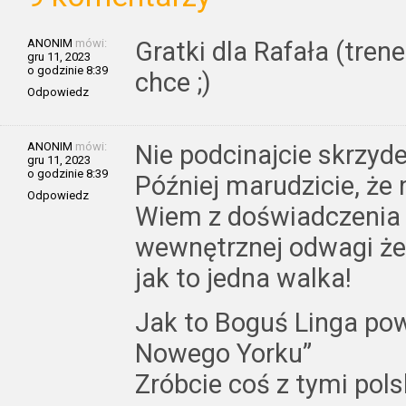
ANONIM
mówi:
Gratki dla Rafała (trene
gru 11, 2023
o godzinie 8:39
chce ;)
Odpowiedz
ANONIM
mówi:
Nie podcinajcie skrzyd
gru 11, 2023
o godzinie 8:39
Później marudzicie, że n
Odpowiedz
Wiem z doświadczenia i
wewnętrznej odwagi że
jak to jedna walka!
Jak to Boguś Linga pow
Nowego Yorku”
Zróbcie coś z tymi pol