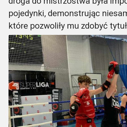
droga do mistrzostwa była imp
pojedynki, demonstrując niesamo
które pozwoliły mu zdobyć tytuł