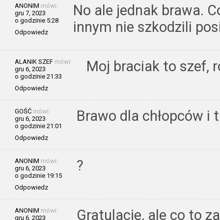
ANONIM
mówi:
No ale jednak brawa. C
gru 7, 2023
o godzinie 5:28
innym nie szkodzili pos
Odpowiedz
ALANIK SZEF
mówi:
Moj braciak to szef,
gru 6, 2023
o godzinie 21:33
Odpowiedz
GOŚĆ
mówi:
Brawo dla chłopców i t
gru 6, 2023
o godzinie 21:01
Odpowiedz
ANONIM
mówi:
?
gru 6, 2023
o godzinie 19:15
Odpowiedz
ANONIM
mówi:
Gratulacje, ale co to z
gru 6, 2023