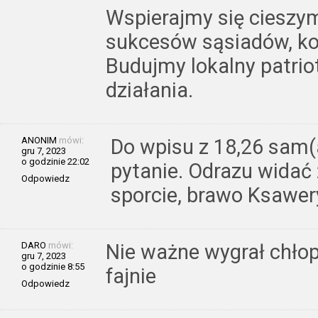
Wspierajmy się cieszym
sukcesów sąsiadów, kol
Budujmy lokalny patrio
działania.
ANONIM
mówi:
Do wpisu z 18,26 sam(
gru 7, 2023
o godzinie 22:02
pytanie. Odrazu widać 
Odpowiedz
sporcie, brawo Ksawer
DARO
mówi:
Nie ważne wygrał chłop
gru 7, 2023
o godzinie 8:55
fajnie
Odpowiedz