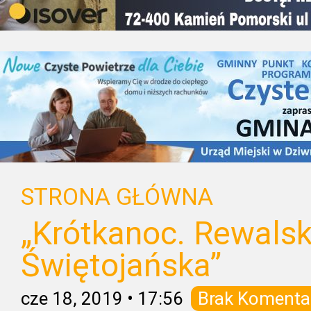
STRONA GŁÓWNA
„Krótkanoc. Rewals
Świętojańska”
cze 18, 2019
•
17:56
Brak Komenta