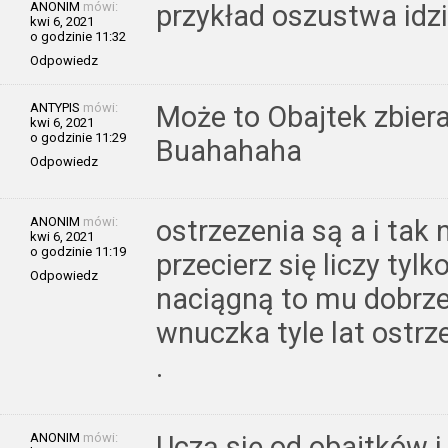
ANONIM
mówi:
przykład oszustwa idzi
kwi 6, 2021
o godzinie 11:32
Odpowiedz
ANTYPIS
mówi:
Może to Obajtek zbier
kwi 6, 2021
o godzinie 11:29
Buahahaha
Odpowiedz
ANONIM
mówi:
ostrzezenia są a i tak
kwi 6, 2021
o godzinie 11:19
przecierz się liczy tylk
Odpowiedz
naciągną to mu dobrze 
wnuczka tyle lat ostrze
.
ANONIM
mówi:
Uczą się od obajtków i