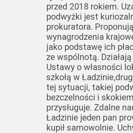
przed 2018 rokiem. Uz
podwyżki jest kurioza
prokuratora. Proponuj
wynagrodzenia krajowe
jako podstawę ich pła
ze wspólnotą. Działaj
Ustawy o własności lo
szkołą w Ładzinie,dru
tej sytuacji, takiej po
bezczelności i skokiem
przysługuje. Zdalne n
Ładzinie jeden pan pro
kupił samowolnie. Uch