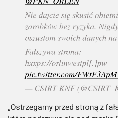
@PKN_ORLEN
Nie dajcie się skusić obiet
zarobków bez ryzyka. Nigdy
oszustom swoich danych na
Fałszywa strona:
hxxps://orlinwestpl[.]pw
pic.twitter.com/FWtF3Ap
— CSIRT KNF (@CSIRT_
„Ostrzegamy przed stroną z fał