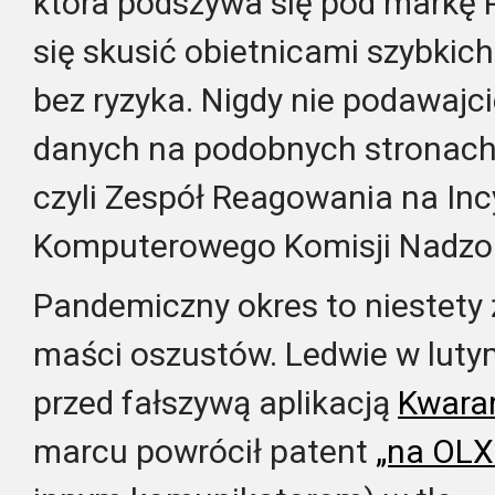
która podszywa się pod markę 
się skusić obietnicami szybkic
bez ryzyka. Nigdy nie podawaj
danych na podobnych stronach!
czyli Zespół Reagowania na In
Komputerowego Komisji Nadzo
Pandemiczny okres to niestety 
maści oszustów. Ledwie w luty
przed fałszywą aplikacją
Kwara
marcu powrócił patent
„na OL