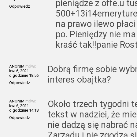
pieniądze z offe.u t
Odpowiedz
500+13i14emeryture
na prawo ilewo płaci
po. Pieniędzy nie ma 
kraść tak!!panie Ros
ANONIM
mówi:
Dobrą firmę sobie wybr
kwi 6, 2021
o godzinie 18:56
interes obajtka?
Odpowiedz
ANONIM
mówi:
Około trzech tygodni 
kwi 6, 2021
o godzinie 14:18
tekst w nadziei, że m
Odpowiedz
nie dadzą się nabrać 
Zarządu i nie zgodzą s