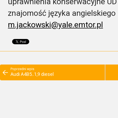
uprawnienia konserwacyjne UD
znajomość języka angielskiego
m.jackowski@yale.emtor.pl
Poprzedni wpis
Audi A4B5..1,9 diesel