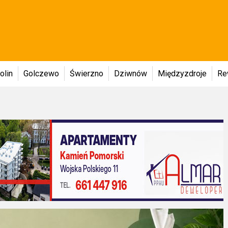
olin
Golczewo
Świerzno
Dziwnów
Międzyzdroje
Re