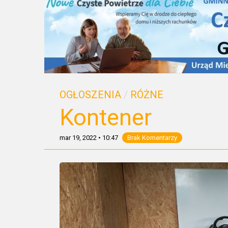
OGŁOSZENIA
/
RÓŻNE
Kontener
mar 19, 2022
•
10:47
Brak Komentarzy