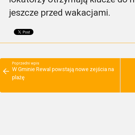
jeszcze przed wakacjami.
Poprzedni wpis
W Gminie Rewal powstają nowe zejścia na
plażę