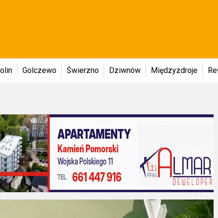
olin
Golczewo
Świerzno
Dziwnów
Międzyzdroje
Re