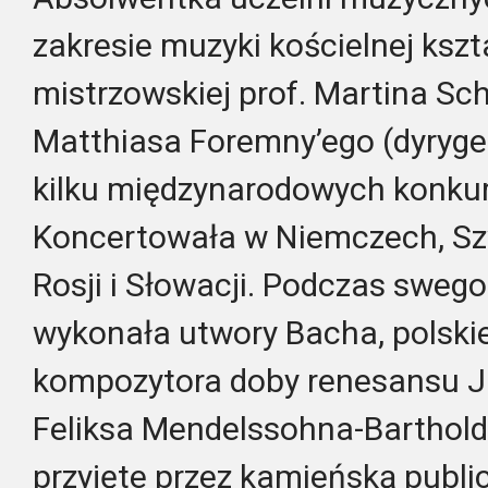
zakresie muzyki kościelnej kszta
mistrzowskiej prof. Martina Sc
Matthiasa Foremny’ego (dyrygen
kilku międzynarodowych konku
Koncertowała w Niemczech, Szwa
Rosji i Słowacji. Podczas swe
wykonała utwory Bacha, polskie
kompozytora doby renesansu Ja
Feliksa Mendelssohna-Barthold
przyjęte przez kamieńską publi