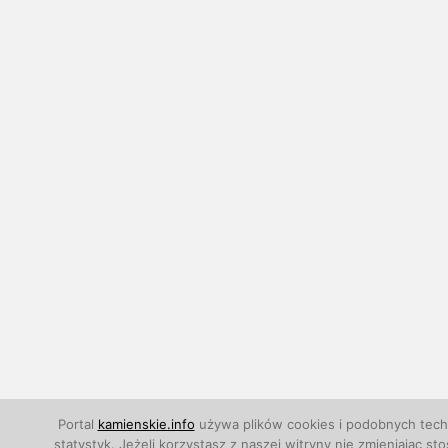
Portal
kamienskie.info
używa plików cookies i podobnych techn
statystyk. Jeżeli korzystasz z naszej witryny nie zmieniają