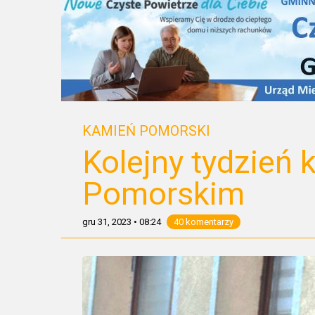
KAMIEŃ POMORSKI
Kolejny tydzień 
Pomorskim
gru 31, 2023
•
08:24
40 komentarzy