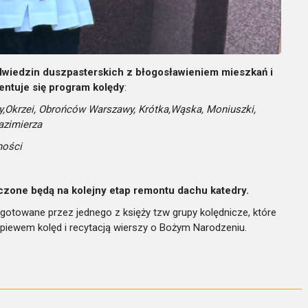
dwiedzin duszpasterskich z błogosławieniem mieszkań i
ntuje się program kolędy
:
lny,Okrzei, Obrońców Warszawy, Krótka,Wąska, Moniuszki,
azimierza
ności
zone będą na kolejny etap remontu dachu katedry.
otowane przez jednego z księży tzw grupy kolędnicze, które
śpiewem kolęd i recytacją wierszy o Bożym Narodzeniu.