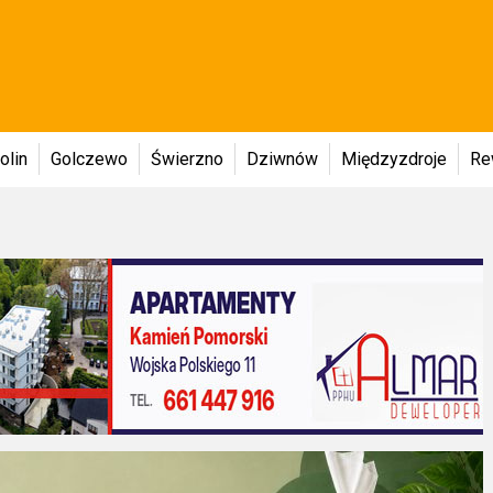
olin
Golczewo
Świerzno
Dziwnów
Międzyzdroje
Re