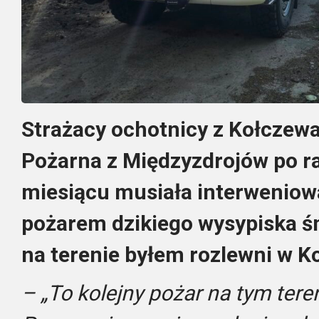
Strażacy ochotnicy z Kołczew
Pożarna z Międzyzdrojów po ra
miesiącu musiała interweniow
pożarem dzikiego wysypiska śm
na terenie byłem rozlewni w K
– „To kolejny pożar na tym tere