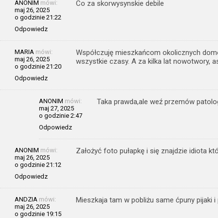
ANONIM
mówi:
Co za skorwysynskie debile
maj 26, 2025
o godzinie 21:22
Odpowiedz
MARIA
mówi:
Współczuję mieszkańcom okolicznych domó
maj 26, 2025
wszystkie czasy. A za kilka lat nowotwory, 
o godzinie 21:20
Odpowiedz
ANONIM
mówi:
Taka prawda,ale weź przemów patolo
maj 27, 2025
o godzinie 2:47
Odpowiedz
ANONIM
mówi:
Założyć foto pułapkę i się znajdzie idiota któ
maj 26, 2025
o godzinie 21:12
Odpowiedz
ANDZIA
mówi:
Mieszkaja tam w pobliżu same ćpuny pijaki i p
maj 26, 2025
o godzinie 19:15