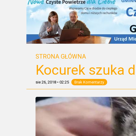
STRONA GŁÓWNA
Kocurek szuka 
sie 26, 2018
•
02:25
Brak Komentarzy