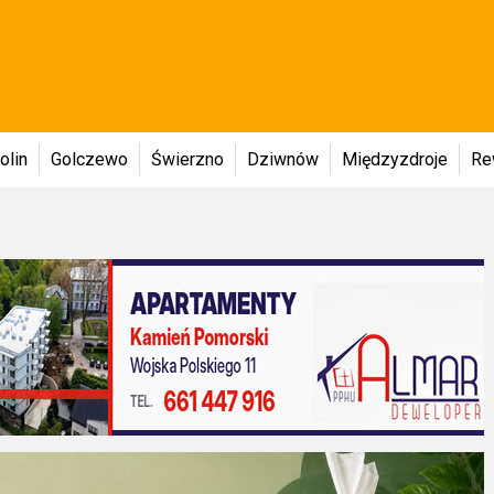
olin
Golczewo
Świerzno
Dziwnów
Międzyzdroje
Re