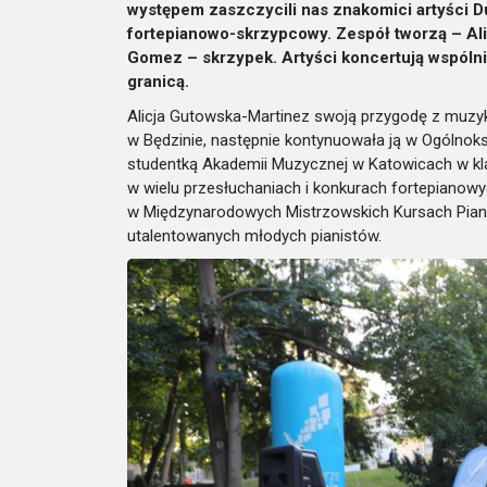
występem zaszczycili nas znakomici artyści Du
fortepianowo-skrzypcowy. Zespół tworzą – Ali
Gomez – skrzypek. Artyści koncertują wspólni
granicą.
Alicja Gutowska-Martinez swoją przygodę z muzy
w Będzinie, następnie kontynuowała ją w Ogólnok
studentką Akademii Muzycznej w Katowicach w klas
w wielu przesłuchaniach i konkurach fortepianowy
w Międzynarodowych Mistrzowskich Kursach Piani
utalentowanych młodych pianistów.