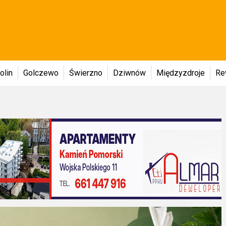
olin
Golczewo
Świerzno
Dziwnów
Międzyzdroje
Re