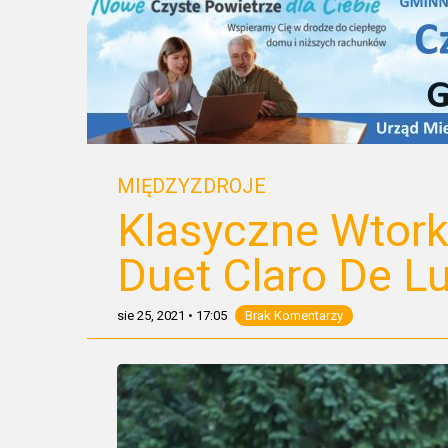
MIĘDZYZDROJE
Klasyczne Wtork
Duet Claro De L
sie 25, 2021
•
17:05
Brak Komentarzy