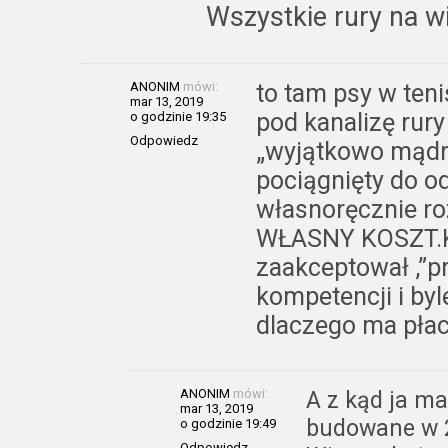
Wszystkie rury na w
ANONIM
mówi:
to tam psy w teni
mar 13, 2019
pod kanalizę rur
o godzinie 19:35
Odpowiedz
„wyjątkowo mądry
pociągnięty do o
własnoręcznie ro
WŁASNY KOSZT.Kto
zaakceptował ,”pr
kompetencji i by
dlaczego ma pła
ANONIM
mówi:
A z kąd ja ma
mar 13, 2019
budowane w 
o godzinie 19:49
Odpowiedz