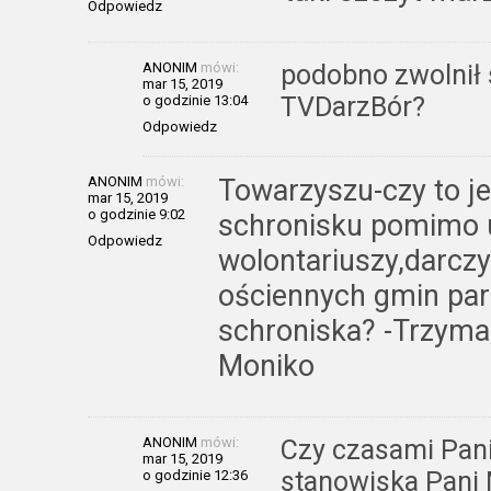
Odpowiedz
ANONIM
mówi:
podobno zwolnił 
mar 15, 2019
TVDarzBór?
o godzinie 13:04
Odpowiedz
ANONIM
mówi:
Towarzyszu-czy to je
mar 15, 2019
o godzinie 9:02
schronisku pomimo 
Odpowiedz
wolontariuszy,darcz
ościennych gmin par
schroniska? -Trzyma
Moniko
ANONIM
mówi:
Czy czasami Pani
mar 15, 2019
stanowiska Pani 
o godzinie 12:36