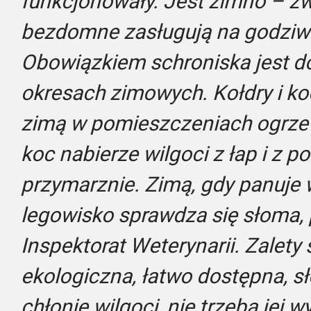
funkcjonowały. Jest zimno – zw
bezdomne zasługują na godziwe
Obowiązkiem schroniska jest d
okresach zimowych. Kołdry i ko
zimą w pomieszczeniach ogrzew
koc nabierze wilgoci z łap i z p
przymarznie. Zimą, gdy panuje w
legowisko sprawdza się słoma,
Inspektorat Weterynarii. Zalety 
ekologiczna, łatwo dostępna, s
chłonie wilgoci, nie trzeba jej