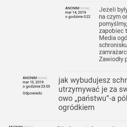
ANONIM
mówi:
Jeżeli były
mar 14, 2019
na czym on
o godzinie 0:22
pomyślmy, 
zapobiec 
Media ogó
schronisku
zamrażarce
Zawiodły p
ANONIM
mówi:
jak wybudujesz schr
mar 13, 2019
o godzinie 23:05
utrzymywać je za sw
Odpowiedz
owo „państwu”-a pók
ogródkiem