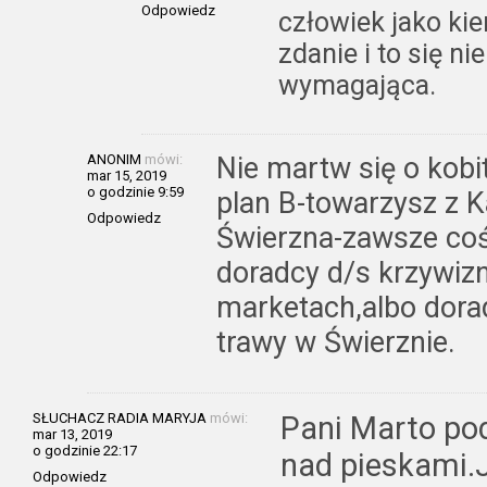
Odpowiedz
człowiek jako ki
zdanie i to się n
wymagająca.
ANONIM
mówi:
Nie martw się o kob
mar 15, 2019
o godzinie 9:59
plan B-towarzysz z K
Odpowiedz
Świerzna-zawsze co
doradcy d/s krzywi
marketach,albo dorad
trawy w Świerznie.
SŁUCHACZ RADIA MARYJA
mówi:
Pani Marto po
mar 13, 2019
o godzinie 22:17
nad pieskami.J
Odpowiedz