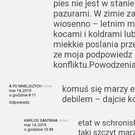
pies nie jest w stani
pazurami. W zimie za
wiosenno – letnim m
kocami i koldrami lub
miekkie poslania prz
ze moja podpowiedz 
konfliktu.Powodzeni
A PO MNIEJSZYCH
mówi:
komuś się marzy et
mar 14, 2019
o godzinie 8:11
debilem – dajcie k
Odpowiedz
KARLOS SANTANA
mówi:
etat w schronisk
mar 14, 2019
o godzinie 13:49
taki szczyt mar