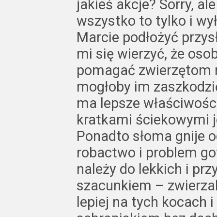
jakieś akcje? Sorry, al
wszystko to tylko i wy
Marcie podłożyć przys
mi się wierzyć, że osob
pomagać zwierzętom m
mogłoby im zaszkodzić
ma lepsze właściwości
kratkami ściekowymi j
Ponadto słoma gnije od
robactwo i problem got
należy do lekkich i pr
szacunkiem – zwierza
lepiej na tych kocach i