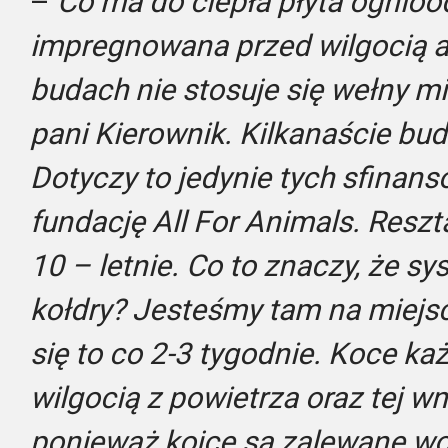
–
Co ma do ciepła płyta ognioo
impregnowana przed wilgocią a
budach nie stosuje się wełny min
pani Kierownik. Kilkanaście bu
Dotyczy to jedynie tych sfinan
fundację All For Animals. Reszt
10 – letnie. Co to znaczy, że s
kołdry? Jesteśmy tam na miejsc
się to co 2-3 tygodnie. Koce ka
wilgocią z powietrza oraz tej w
ponieważ kojce są zalewane wo