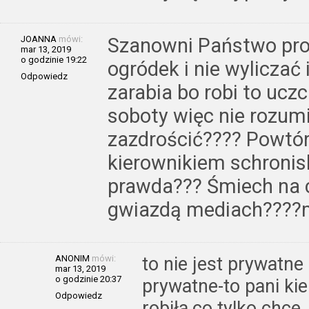
JOANNA
mówi:
Szanowni Państwo pro
mar 13, 2019
o godzinie 19:22
ogródek i nie wyliczać 
Odpowiedz
zarabia bo robi to ucz
soboty więc nie rozum
zazdrościć???? Powtór
kierownikiem schronis
prawda??? Śmiech na c
gwiazdą mediach????
ANONIM
mówi:
to nie jest prywatne
mar 13, 2019
o godzinie 20:37
prywatne-to pani ki
Odpowiedz
robiła,co tylko chce