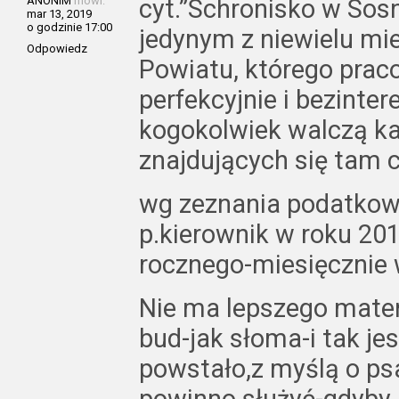
ANONIM
mówi:
cyt.”Schronisko w So
mar 13, 2019
o godzinie 17:00
jedynym z niewielu mi
Odpowiedz
Powiatu, którego prac
perfekcyjnie i bezint
kogokolwiek walczą ka
znajdujących się tam 
wg zeznania podatkow
p.kierownik w roku 20
rocznego-miesięcznie 
Nie ma lepszego materi
bud-jak słoma-i tak je
powstało,z myślą o psa
powinno służyć-gdyby