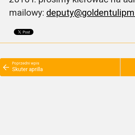
mailowy:
deputy@goldentulipmi
Poprzedni wpis
Skuter aprilla