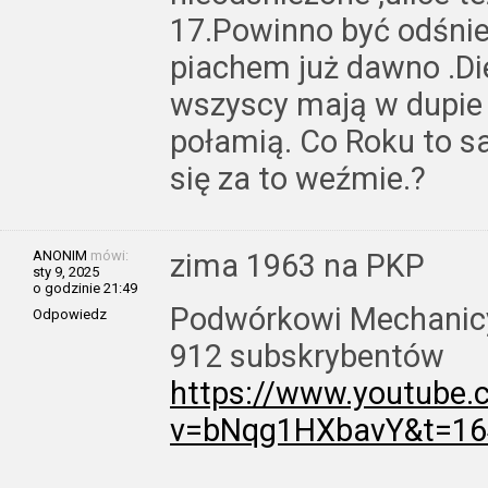
17.Powinno być odśnie
piachem już dawno .Di
wszyscy mają w dupie 
połamią. Co Roku to 
się za to weźmie.?
ANONIM
mówi:
zima 1963 na PKP
sty 9, 2025
o godzinie 21:49
Podwórkowi Mechanic
Odpowiedz
912 subskrybentów
https://www.youtube
v=bNqg1HXbavY&t=16