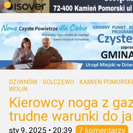
DZIWNÓW
/
GOLCZEWO
/
KAMIEŃ POMORSK
WOLIN
Kierowcy noga z ga
trudne warunki do ja
sty 9, 2025
•
20:39
7 komentarzy