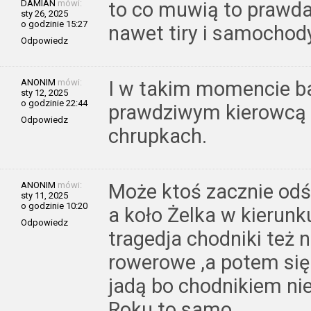
DAMIAN
mówi:
to co muwią to prawd
sty 26, 2025
o godzinie 15:27
nawet tiry i samochod
Odpowiedz
ANONIM
mówi:
I w takim momencie ba
sty 12, 2025
o godzinie 22:44
prawdziwym kierowcą a
Odpowiedz
chrupkach.
ANONIM
mówi:
Może ktoś zacznie odśn
sty 11, 2025
o godzinie 10:20
a koło Żelka w kierunk
Odpowiedz
tragedja chodniki też 
rowerowe ,a potem się 
jadą bo chodnikiem nie
Roku to samo