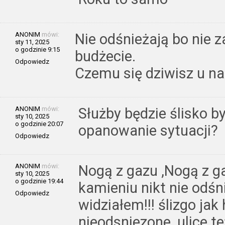
ANONIM
mówi:
Nie odśnieżają bo nie 
sty 11, 2025
o godzinie 9:15
budżecie.
Odpowiedz
Czemu się dziwisz u na
ANONIM
mówi:
Służby będzie ślisko b
sty 10, 2025
o godzinie 20:07
opanowanie sytuacji?
Odpowiedz
ANONIM
mówi:
Nogą z gazu ,Nogą z g
sty 10, 2025
o godzinie 19:44
kamieniu nikt nie odśn
Odpowiedz
widziałem!!! ślizgo jak
nieodsniezone ,ulice te