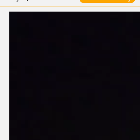
Odtwarzacz
video