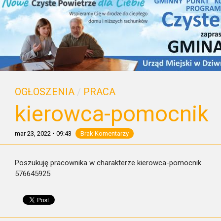
OGŁOSZENIA
/
PRACA
kierowca-pomocnik
mar 23, 2022
•
09:43
Brak Komentarzy
Poszukuję pracownika w charakterze kierowca-pomocnik.
576645925